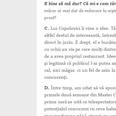
E bine să mă duc? Că mi-e cam târ
măcar ai mai dat de mâncare la nişt
prost?
C.
Lui Copolovici îi vine o idee. Tâ
altfel destul de interesantă, într
direct în juriu. E drept, el e bucăt
cu ochii un vis pe care mulţi dintre
de a avea propriul restaurant. Idee
şi legitimă că publicul l-ar putea as
cal, nici măgar, ci un fel de asin la
concurenţi.
D.
Între timp, am uitat să vă spun
primele două sezoane din Master Ch
prima oară se uită ca telespectatoru
potenţialul concurent cu ceva habar 
mai produsese până atunci cu acela