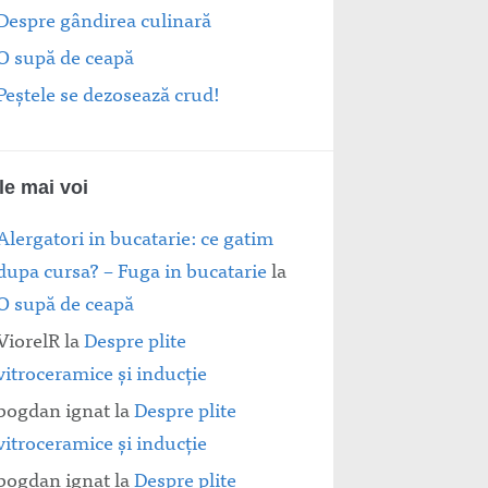
Despre gândirea culinară
O supă de ceapă
Peștele se dezosează crud!
le mai voi
Alergatori in bucatarie: ce gatim
dupa cursa? – Fuga in bucatarie
la
O supă de ceapă
ViorelR
la
Despre plite
vitroceramice şi inducţie
bogdan ignat
la
Despre plite
vitroceramice şi inducţie
bogdan ignat
la
Despre plite