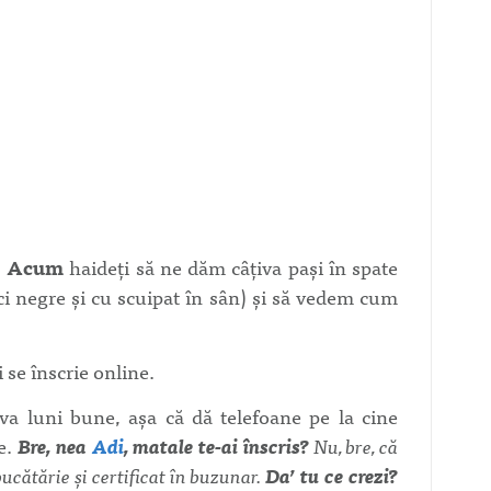
!
Acum
haideţi să ne dăm câţiva paşi în spate
ci negre şi cu scuipat în sân) şi să vedem cum
 se înscrie online.
a luni bune, aşa că dă telefoane pe la cine
ie.
Bre, nea
Adi
, matale te-ai înscris?
Nu, bre, că
bucătărie şi certificat în buzunar.
Da’ tu ce crezi?