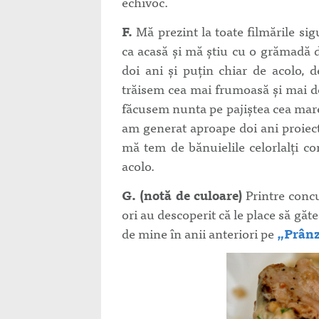
echivoc.
F.
Mă prezint la toate filmările sig
ca acasă şi mă ştiu cu o grămadă 
doi ani şi puţin chiar de acolo,
trăisem cea mai frumoasă şi mai d
făcusem nunta pe pajiştea cea mare
am generat aproape doi ani proiect
mă tem de bănuielile celorlalţi con
acolo.
G.
(notă de culoare)
Printre concu
ori au descoperit că le place să gă
de mine în anii anteriori pe
„Prânz