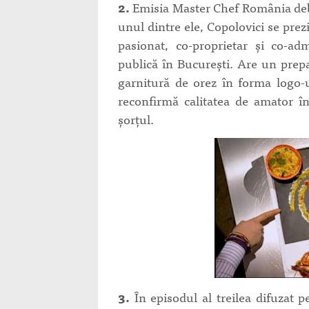
2.
Emisia Master Chef România debu
unul dintre ele, Copolovici se prezi
pasionat, co-proprietar şi co-ad
publică în Bucureşti. Are un prepar
garnitură de orez în forma logo-
reconfirmă calitatea de amator î
şorţul.
3.
În episodul al treilea difuzat p