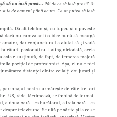
şă să nu iasă prost…
Păi de ce să iasă prost? Tu
e sute de oameni până acum. Ce-ar putea să iasă
mpită. Dă alt telefon şi, cu tupeu şi o poveste
eabă dacă nu cumva ar fi o idee bună să meargă
ar amator, dar conjunctura l-a ajutat să-şi vadă
 bucătarii pasionaţi nu-l ating niciodată, acela
a asta e susţinută, de fapt, de temerea majoră
imila poziţiei de profesionist. Aşa, el nu e nici
 jumătatea distanţei dintre ceilalţi doi juraţi şi
, personajul nostru urmăreşte de câte trei ori
ef US, râde, lăcrimează, se îmbibă de format,
l, a doua oară – ca bucătarul, a treia oară – ca
despre televizune. Se uită pe sărite şi la ce se
şi format pe alte teritorii, apreciază Master