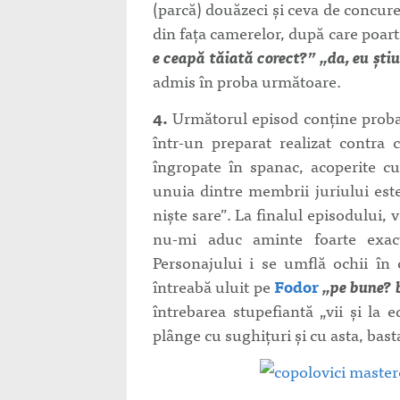
(parcă) douăzeci şi ceva de concure
din faţa camerelor, după care poart
e ceapă tăiată corect?” „da, eu ştiu
admis în proba următoare.
4.
Următorul episod conţine proba o
într-un preparat realizat contra 
îngropate în spanac, acoperite c
unuia dintre membrii juriului est
nişte sare”. La finalul episodului,
nu-mi aduc aminte foarte exac
Personajului i se umflă ochii în 
întreabă uluit pe
Fodor
„pe bune? 
întrebarea stupefiantă „vii şi la e
plânge cu sughiţuri şi cu asta, bast