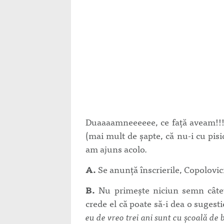
Duaaaamneeeeee, ce faţă aveam!!
(mai mult de şapte, că nu-i cu pisi
am ajuns acolo.
A.
Se anunţă înscrierile, Copolovici
B.
Nu primeşte niciun semn câtev
crede el că poate să-i dea o sugest
eu de vreo trei ani sunt cu şcoală de 