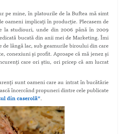
ur pe mine, în platourile de la Buftea mă simt
de oameni implicaţi în producţie. Plecasem de
 de la studiouri, unde din 2006 până în 2009
edicată bucată din anii mei de Marketing. Îmi
 de lângă lac, sub geamurile biroului din care
e, conexiuni şi profit. Aproape că mă jenez şi
curenţi care ori ştiu, ori pricep că am lucrat
renţi sunt oameni care au intrat în bucătărie
tească încercând propuneri dintre cele publicate
ul din caserolă”
.