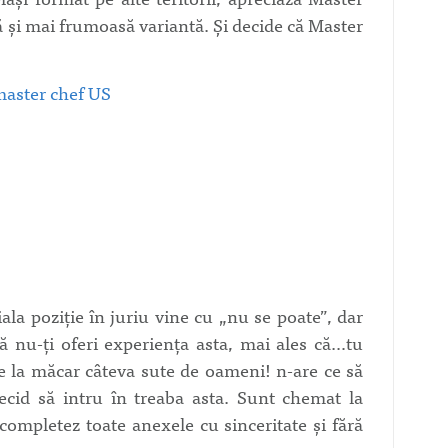
ă şi mai frumoasă variantă. Şi decide că Master
la poziţie în juriu vine cu „nu se poate”, dar
să nu-ţi oferi experienţa asta, mai ales că…tu
 la măcar câteva sute de oameni! n-are ce să
 decid să intru în treaba asta. Sunt chemat la
completez toate anexele cu sinceritate şi fără