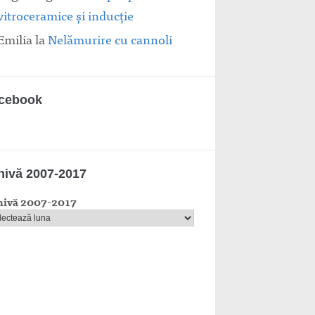
vitroceramice şi inducţie
Emilia
la
Nelămurire cu cannoli
cebook
hivă 2007-2017
hivă 2007-2017