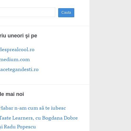
riu uneori şi pe
desprealcool.ro
medium.com
lacetegandesti.ro
le mai noi
Habar n-am cum să te iubesc
Taste Learners, cu Bogdana Dobre
și Radu Popescu