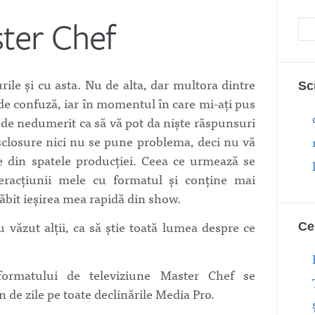
ter Chef
urile şi cu asta. Nu de alta, dar multora dintre
Sc
l de confuză, iar în momentul în care mi-aţi pus
 de nedumerit ca să vă pot da nişte răspunsuri
isclosure nici nu se pune problema, deci nu vă
le din spatele producţiei. Ceea ce urmează se
teracţiunii mele cu formatul şi conţine mai
ăbit ieşirea mea rapidă din show.
 văzut alţii, ca să ştie toată lumea despre ce
Ce
rmatului de televiziune Master Chef se
de zile pe toate declinările Media Pro.