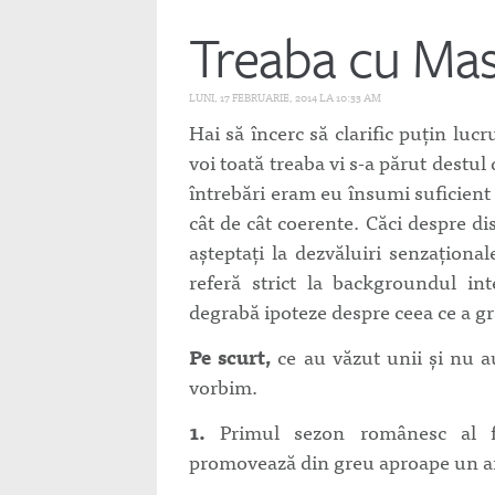
Treaba cu Mas
LUNI, 17 FEBRUARIE, 2014 LA 10:33 AM
Hai să încerc să clarific puţin lucr
voi toată treaba vi s-a părut destu
întrebări eram eu însumi suficient
cât de cât coerente. Căci despre d
aşteptaţi la dezvăluiri senzaţiona
referă strict la backgroundul in
degrabă ipoteze despre ceea ce a gr
Pe scurt,
ce au văzut unii şi nu au
vorbim.
1.
Primul sezon românesc al fo
promovează din greu aproape un an 