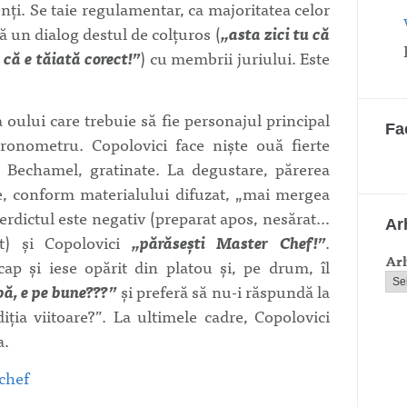
nţi. Se taie regulamentar, ca majoritatea celor
ă un dialog destul de colţuros (
„asta zici tu că
 că e tăiată corect!”
) cu membrii juriului. Este
ului care trebuie să fie personajul principal
Fa
cronometru. Copolovici face nişte ouă fierte
u Bechamel, gratinate. La degustare, părerea
e, conform materialului difuzat, „mai mergea
 verdictul este negativ (preparat apos, nesărat…
Ar
t) şi Copolovici
„părăseşti Master Chef!”
.
Ar
cap şi iese opărit din platou şi, pe drum, îl
bă, e pe bune???”
şi preferă să nu-i răspundă la
diţia viitoare?”. La ultimele cadre, Copolovici
a.