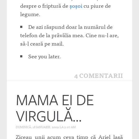
despre o friptură de
şoşoi
cu piure de
legume.
De azi răspund doar la numărul de
telefon de la prăvălia mea. Cine nu-l are,
să-l ceară pe mail.
See you later.
4 COMENTARII
MAMA EI DE
VIRGULĂ…
DUMINICĂ, 18 IANUARIE, 2009 LA 3:07 AM
Ziceau unii acum ceva timp că Ariel lasă