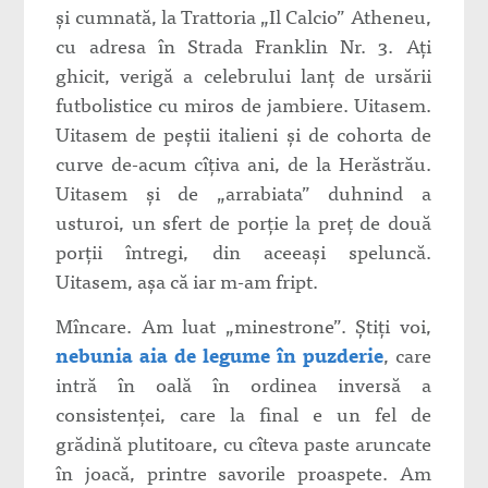
şi cumnată, la Trattoria „Il Calcio” Atheneu,
cu adresa în Strada Franklin Nr. 3. Aţi
ghicit, verigă a celebrului lanţ de ursării
futbolistice cu miros de jambiere. Uitasem.
Uitasem de peştii italieni şi de cohorta de
curve de-acum cîţiva ani, de la Herăstrău.
Uitasem şi de „arrabiata” duhnind a
usturoi, un sfert de porţie la preţ de două
porţii întregi, din aceeaşi speluncă.
Uitasem, aşa că iar m-am fript.
Mîncare. Am luat „minestrone”. Ştiţi voi,
nebunia aia de legume în puzderie
, care
intră în oală în ordinea inversă a
consistenţei, care la final e un fel de
grădină plutitoare, cu cîteva paste aruncate
în joacă, printre savorile proaspete. Am