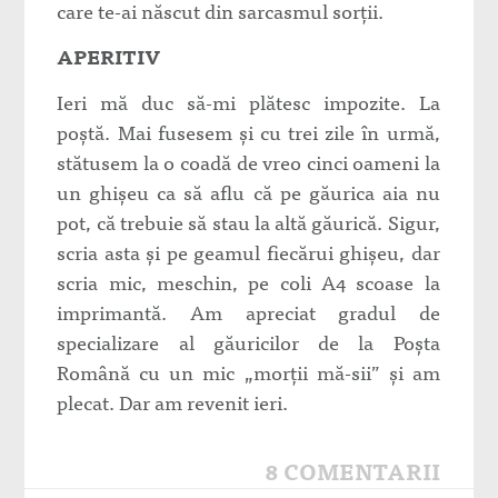
care te-ai născut din sarcasmul sorţii.
APERITIV
Ieri mă duc să-mi plătesc impozite. La
poştă. Mai fusesem şi cu trei zile în urmă,
stătusem la o coadă de vreo cinci oameni la
un ghişeu ca să aflu că pe găurica aia nu
pot, că trebuie să stau la altă găurică. Sigur,
scria asta şi pe geamul fiecărui ghişeu, dar
scria mic, meschin, pe coli A4 scoase la
imprimantă. Am apreciat gradul de
specializare al găuricilor de la Poşta
Română cu un mic „morţii mă-sii” şi am
plecat. Dar am revenit ieri.
8 COMENTARII