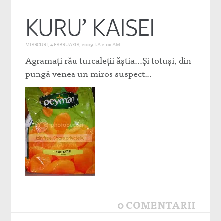
KURU’ KAISEI
MIERCURI, 4 FEBRUARIE, 2009 LA 2:00 AM
Agramaţi rău turcaleţii ăştia…Şi totuşi, din
pungă venea un miros suspect…
0 COMENTARII