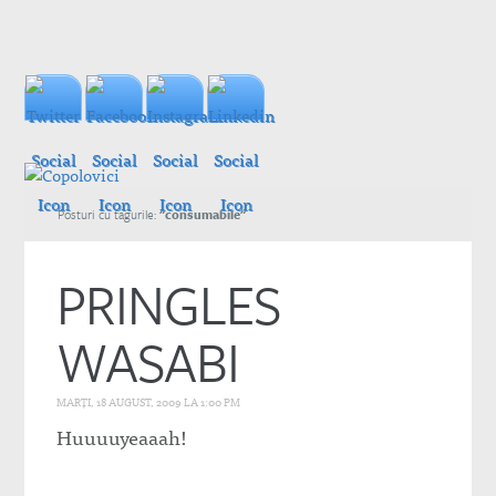
Posturi cu tagurile:
"consumabile"
PRINGLES
WASABI
MARȚI, 18 AUGUST, 2009 LA 1:00 PM
Huuuuyeaaah!