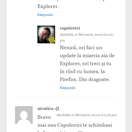
Explorer.
Răspunde
copolovici
sâmbătă, 21 februarie, 2009 la 4:31
pm
Nenică, ori faci un
update la mizeria aia de
Explorer, ori treci şi tu
în rînd cu lumea, la
Firefox. Din dragoste.
Răspunde
niculica :))
sâmbătă, 21 februarie, 2009 la 3:56 pm
Bravo
mai nea Copolovici te schimbasi