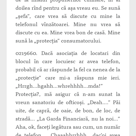
doilea rînd pentru că aşa vreau eu. Se sună
„şefa”, care vrea să discute cu mine la
telefonul vînzătoarei. Mine nu vrea să
discute cu ea. Mine vrea bon de casă. Mine
sună la „protecţia” consumatorului.
0219660. Dacă asociaţia de locatari din
blocul în care locuiesc ar avea telefon,
probabil că ar răspunde la fel ca nenea de la
„protecţie” care mi-a răspuns mie ieri.
„Hrrgh…hgahh…whrehhhh…mda!”
Protecţia?, mă asigur că n-am sunat la
vreun sanatoriu de ofticoşi. „Deah….” Păi
uite, de capră, de oaie, de bon, de loc, de
stradă… „La Garda Financiară, nu la noi…”
Aha, ok, faceţi legătura sau cum, un număr
de telefon… „Chaaahhrrhhh….dac’oi avea