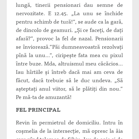
lungă, tinerii pensionari dau semne de
nervozitate. E 12.45. „La unu se închide
pentru schimb de tură!”, se aude ca la gară,
de dincolo de geamuri. „Şi ce faceţi, de daţi
afară?”, provoc la fel de nazal. Pensionarii
se înviorează.”Păi dumneavoastră rezolvaţi
pînă la unu…”, ciripeşte fata mea cu pixul
între buze. Mda, altruismul meu căcăcios…
Iau hîrtiile şi întreb dacă mai am ceva de
făcut, dacă trebuie să le duc undeva. „Să
aşteptaţi anul viitor, să le plătiţi din nou.”
Pe mă-ta de amuzantă!
FEL PRINCIPAL
Revin în permietrul de domiciliu. Intru în
coşmelia de la intersecţie, mă opresc la ăia
care vînd telemea de Sibiu. Iau de oaie şi de