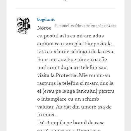
bogdanic
duminică, 22 februarie, 2009 la 2:34 am
Noroc
cu postul asta ca mi-am adus
aminte ca n-am platit impozitele.
Iata ca-s bune si blogurile la ceva.
Eu n-am auzit pe nimeni sa fie
multumit dupa un telefon sau
vizita la Protectia. Mie nu mi-au
raspuns la telefon si m-am dus la
ei (erau pe langa Iancului) pentru
o intamplare cu un schimb
valutar. Au dat din umere asa de
frumos…
Da’ stampila pe bonul de casa
ceri? Ia incearca. Uneori e o