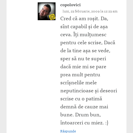
copolovici
luni, 23 februarie, 2009 la 12:23 am
Cred că am roşit. Da,
sînt capabil şi de aşa
ceva. Îţi mulţumesc
pentru cele scrise, Dacă
de la tine aşa se vede,
sper să nu te superi
dacă mie mi se pare
prea mult pentru
scrîşnelile mele
neputincioase şi deseori
scrise cu o patimă
demnă de cauze mai
bune. Drum bun,
întoarceri cu miez. :)
Răspunde