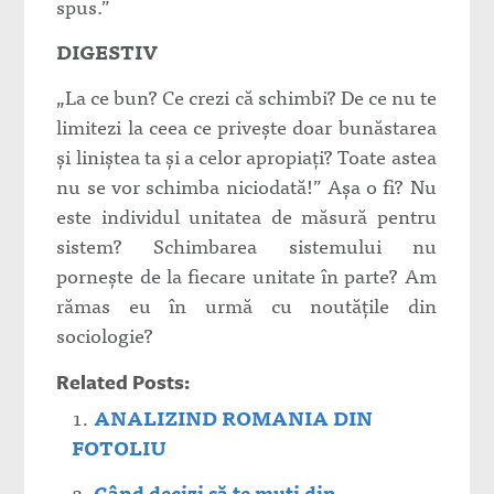
spus.”
DIGESTIV
„La ce bun? Ce crezi că schimbi? De ce nu te
limitezi la ceea ce priveşte doar bunăstarea
şi liniştea ta şi a celor apropiaţi? Toate astea
nu se vor schimba niciodată!” Aşa o fi? Nu
este individul unitatea de măsură pentru
sistem? Schimbarea sistemului nu
porneşte de la fiecare unitate în parte? Am
rămas eu în urmă cu noutăţile din
sociologie?
Related Posts:
ANALIZIND ROMANIA DIN
FOTOLIU
Când decizi să te muţi din