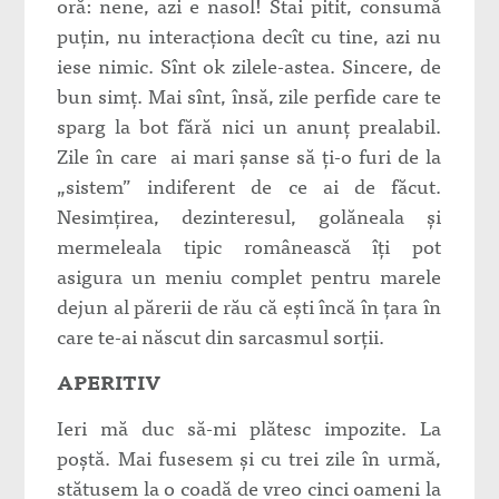
oră: nene, azi e nasol! Stai pitit, consumă
puţin, nu interacţiona decît cu tine, azi nu
iese nimic. Sînt ok zilele-astea. Sincere, de
bun simţ. Mai sînt, însă, zile perfide care te
sparg la bot fără nici un anunţ prealabil.
Zile în care ai mari şanse să ţi-o furi de la
„sistem” indiferent de ce ai de făcut.
Nesimţirea, dezinteresul, golăneala şi
mermeleala tipic românească îţi pot
asigura un meniu complet pentru marele
dejun al părerii de rău că eşti încă în ţara în
care te-ai născut din sarcasmul sorţii.
APERITIV
Ieri mă duc să-mi plătesc impozite. La
poştă. Mai fusesem şi cu trei zile în urmă,
stătusem la o coadă de vreo cinci oameni la