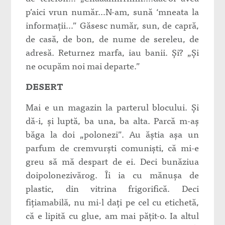
p’aici vrun număr…N-am, sună ‘mneata la
informaţii…” Găsesc număr, sun, de capră,
de casă, de bon, de nume de sereleu, de
adresă. Returnez marfa, iau banii. Şi? „Şi
ne ocupăm noi mai departe.”
DESERT
Mai e un magazin la parterul blocului. Şi
dă-i, şi luptă, ba una, ba alta. Parcă m-aş
băga la doi „polonezi”. Au ăştia aşa un
parfum de cremvurşti comunişti, că mi-e
greu să mă despart de ei. Deci bunăziua
doipolonezivărog. Îi ia cu mănuşa de
plastic, din vitrina frigorifică. Deci
fiţiamabilă, nu mi-l daţi pe cel cu etichetă,
că e lipită cu glue, am mai păţit-o. Ia altul