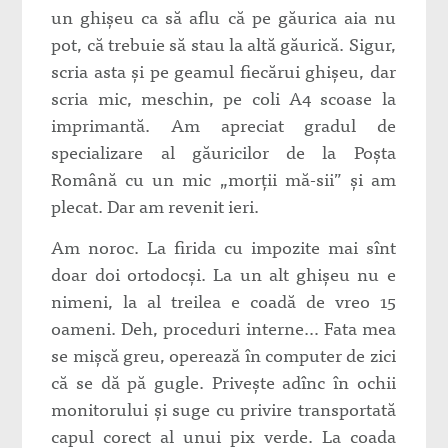
un ghişeu ca să aflu că pe găurica aia nu
pot, că trebuie să stau la altă găurică. Sigur,
scria asta şi pe geamul fiecărui ghişeu, dar
scria mic, meschin, pe coli A4 scoase la
imprimantă. Am apreciat gradul de
specializare al găuricilor de la Poşta
Română cu un mic „morţii mă-sii” şi am
plecat. Dar am revenit ieri.
Am noroc. La firida cu impozite mai sînt
doar doi ortodocşi. La un alt ghişeu nu e
nimeni, la al treilea e coadă de vreo 15
oameni. Deh, proceduri interne… Fata mea
se mişcă greu, operează în computer de zici
că se dă pă gugle. Priveşte adînc în ochii
monitorului şi suge cu privire transportată
capul corect al unui pix verde. La coada