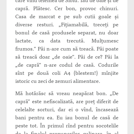
capră. Plătesc. Cer bon, provoc chinuri.
Casa de marcat e pe sub cutii goale şi
diverse resturi. „Fiţiamabilă, treceţi pe
bonul de casă produsele separat, nu doar
lactate, ca data trecută. Mulţumesc
frumos.” Păi n-are cum să treacă. Păi poate
să treacă doar „de oaie”. Păi de ce? Păi la
„de capră” n-are codul de casă. Codurile
sînt pe două coli A4 (blestem!) mînjite
istoric cu zeci de zemuri alimentare.
Mă hotărăsc să vreau neapărat bon. „De
capră” este nefiscalizată, are preţ diferit de
celelalte sorturi, dar ei o vînd, încasează
bani pentru ea. Eu iau bonul de casă de
peste tot. În primul rînd pentru socotelile
de la finalul propunerilor culinare, în al