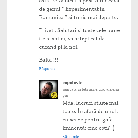
asta tre sa faci un post zilnic ceva
de genul ” Experimentat in
Romanica ” si trmis mai departe.
Privat : Salutari si toate cele bune
tie si sotiei, va astept cat de
curand pi la noi.
Bafta !!!
Răspunde
copolovici
sâmbătă, 21 februarie, 2009 la 4:32
pm
Mda, lucruri ştiute mai
toate. În afară de unul,
cu scuze pentru gafa
iminentă: cine eşti? :)
Răspunde