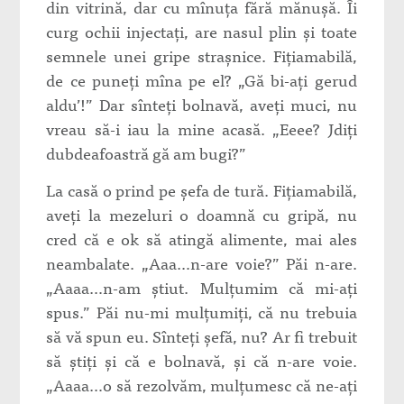
din vitrină, dar cu mînuţa fără mănuşă. Îi
curg ochii injectaţi, are nasul plin şi toate
semnele unei gripe straşnice. Fiţiamabilă,
de ce puneţi mîna pe el? „Gă bi-aţi gerud
aldu’!” Dar sînteţi bolnavă, aveţi muci, nu
vreau să-i iau la mine acasă. „Eeee? Jdiţi
dubdeafoastră gă am bugi?”
La casă o prind pe şefa de tură. Fiţiamabilă,
aveţi la mezeluri o doamnă cu gripă, nu
cred că e ok să atingă alimente, mai ales
neambalate. „Aaa…n-are voie?” Păi n-are.
„Aaaa…n-am ştiut. Mulţumim că mi-aţi
spus.” Păi nu-mi mulţumiţi, că nu trebuia
să vă spun eu. Sînteţi şefă, nu? Ar fi trebuit
să ştiţi şi că e bolnavă, şi că n-are voie.
„Aaaa…o să rezolvăm, mulţumesc că ne-aţi