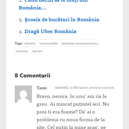
România…
Școala de bucătari în România
Dragă Uber România
Tags:
aberatii
consumabile
protectia consumatorului
romania
servicii
8 Comentarii
Tann
sâmbătă, 21 februarie, 2009 la 3:40 pm
Bravo, nenica. Io unu’ am ris la
greu. Ai mincat putintel ieri. Nu
prea ti-era foame? Da’ ai o
problema cu noua forma de la
site. Cel putin la mine acas’, pe