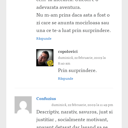
adevarata aventura.
Nu m-am prins daca asta a fost o
zi care se anunta mocirloasa sau
una ce te-a luat prin surprindere.
Răspunde
copolovici
duminică, 22 februarie, 2009 la
8:40 am
Prin surprindere.
Răspunde
Confuzius
duminică, 22 februarie, 2009 la 11:49 pm
Descriptiv, narativ, savuros, just si
justitiar , socialmente motivant,
aparent detasat dar lasand sa se