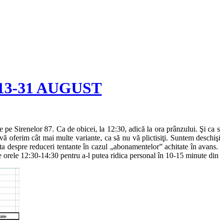
13-31 AUGUST
pe Sirenelor 87. Ca de obicei, la 12:30, adică la ora prânzului. Şi ca s
 vă oferim cât mai multe variante, ca să nu vă plictisiţi. Suntem deschi
a despre reduceri tentante în cazul „abonamentelor” achitate în avans. 
re orele 12:30-14:30 pentru a-l putea ridica personal în 10-15 minute di