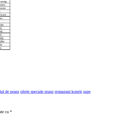
ul de pranz
oferte speciale pranz
restaurant kopels
supe
ate cu
*