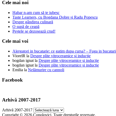
Cele mai noi
Habar n-am cum să te iubesc
Taste Learners, cu Bogdana Dobre și Radu Popescu
Despre gândirea culinară
O supă de ceapă
Peștele se dezosează crud!
Cele mai voi
Alergatori in bucatarie: ce gatim dupa cursa? – Fuga in bucatari
ViorelR
la
Despre plite vitroceramice şi inducţie
bogdan ignat
la
Despre plite vitroceramice şi inducţie
bogdan ignat
la
Despre plite vitroceramice şi inducţie
Emilia
la
Nelămurire cu cannoli
Facebook
Arhivă 2007-2017
Arhivă 2007-2017
Copyright © 2026 Copolovici. Toate drepturile rezervate.