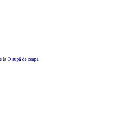
e
la
O supă de ceapă