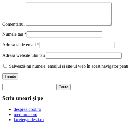
Comentariul
Numele tau
*
Adresa ta de email
*
Adresa website-ului tau
Salvează-mi numele, emailul și site-ul web în acest navigator pent
Scriu uneori şi pe
desprealcool.ro
medium.com
lacetegandesti.ro