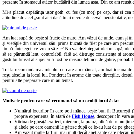
prezente în stomacul atâtor bucătării din lumea asta. Din ce am reușit e
Mi-a plăcut ospătărița ușor goth, cu fes (cu moț) pe cap, dar și cea 
atitudine de acel „sunt aici dacă tu ai nevoie de ceva” neostentativ, ne
Am luat supă de pește și fructe de mare. Am văzut de unde, cum și în c
și vietățile din universul său: prima bucată de filet pe care am pescui
limbă. Înțelegeți ce vreau să zic? Nu s-a dezintegrat nici în supă, nici 
să se pătrundă lent, controlabil, fără a-i distruge consistența și aro
gustului finisat al supei ar fi fost pe măsura tehnicii de gătire, probabi
Tot la recomandarea amicului cu care am mâncat, am luat tocana de peș
roșu absolut la locul lui. Ponderat în arome din toate direcțiile, destu
pentru alte preparate care m-au tentat.
Motivele pentru care vă recomand să nu ocoliți locul ăsta:
Numărul locurilor în care poți mânca pește bun în București (î
propria experiență, în afară de
Fish House
, descoperit în vara a
Vitrina de gheață era ieri, miercuri, la prânz, plină de o mulțime
și altele pe care oamenii le gătesc după ce le-au luat de pe gheața
Am văzut multe farfurii mai mult decât apetisante care plecau în 