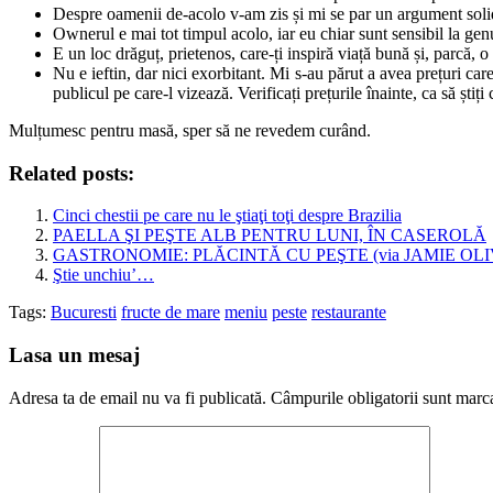
Despre oamenii de-acolo v-am zis și mi se par un argument solid
Ownerul e mai tot timpul acolo, iar eu chiar sunt sensibil la gen
E un loc drăguț, prietenos, care-ți inspiră viață bună și, parcă, 
Nu e ieftin, dar nici exorbitant. Mi s-au părut a avea prețuri care
publicul pe care-l vizează. Verificați prețurile înainte, ca să știți
Mulțumesc pentru masă, sper să ne revedem curând.
Related posts:
Cinci chestii pe care nu le ştiaţi toţi despre Brazilia
PAELLA ŞI PEŞTE ALB PENTRU LUNI, ÎN CASEROLĂ
GASTRONOMIE: PLĂCINTĂ CU PEŞTE (via JAMIE OLI
Ştie unchiu’…
Tags:
Bucuresti
fructe de mare
meniu
peste
restaurante
Lasa un mesaj
Adresa ta de email nu va fi publicată.
Câmpurile obligatorii sunt marc