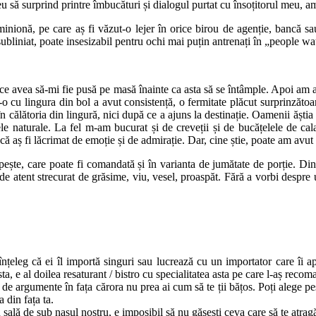
u să surprind printre îmbucături și dialogul purtat cu însoțitorul meu, am
minionă, pe care aș fi văzut-o lejer în orice birou de agenție, bancă 
subliniat, poate insesizabil pentru ochi mai puțin antrenați în „people w
e avea să-mi fie pusă pe masă înainte ca asta să se întâmple. Apoi am a
t-o cu lingura din bol a avut consistență, o fermitate plăcut surprinzătoa
în călătoria din lingură, nici după ce a ajuns la destinație. Oamenii ăștia 
mele naturale. La fel m-am bucurat și de creveții și de bucățelele de c
l că aș fi lăcrimat de emoție și de admirație. Dar, cine știe, poate am avu
te, care poate fi comandată și în varianta de jumătate de porție. Din no
l de atent strecurat de grăsime, viu, vesel, proaspăt. Fără a vorbi despr
nțeleg că ei îl importă singuri sau lucrează cu un importator care îi 
sta, e al doilea resaturant / bistro cu specialitatea asta pe care l-aș reco
 de argumente în fața cărora nu prea ai cum să te ții bățos. Poți alege pe
 din fața ta.
sală de sub nasul nostru, e imposibil să nu găsești ceva care să te atrag