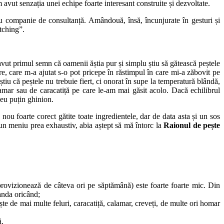
 avut senzația unei echipe foarte interesant construite și dezvoltate.
sau companie de consultanță. Amândouă, însă, încunjurate în gesturi și
atching”.
vut primul semn că oamenii ăștia pur și simplu știu să gătească peștele
re, care m-a ajutat s-o pot pricepe în răstimpul în care mi-a zăbovit pe
știu că peștele nu trebuie fiert, ci onorat în supe la temperatură blândă,
alamar sau de caracatiță pe care le-am mai găsit acolo. Dacă echilibrul
t eu puțin ghinion.
u foarte corect gătite toate ingredientele, dar de data asta și un sos
e un meniu prea exhaustiv, abia aștept să mă întorc la
Raionul de pește
aprovizionează de câteva ori pe săptămână) este foarte foarte mic. Din
manda oricând;
ște de mai multe feluri, caracatiță, calamar, creveți, de multe ori homar
ă.