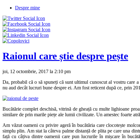
Despre mine
Raionul care știe despre pește
joi, 12 octombrie, 2017 la 2:10 pm
Da, probabil că o să spuneți că sunt ultimul cunoscut al vostru care a
nu aud decât lucruri bune despre ei. Am fost reticent după ce, prin 201
Bucătărie complet deschisă, vitrină de gheață cu multe lighioane proas
similare de prin marile piețe ale lumii civilizate. Un amestec foarte atră
Am văzut oameni cu privire ageră în bucătăria care clocotește molcom
simplu plin. Am stat la câteva palme distanță de plita pe care una dintre
față cu câțiva dintre oamenii care pun lucrurile în mișcare în bucătăr