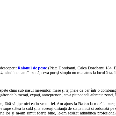
 descoperit
Raionul de pește
(Piața Dorobanți, Calea Dorobanți 184, Bu
4, când locuiam în zonă, ceva pur și simplu nu m-a atras la locul ăsta. I
pete chiar sub nasul mesenilor, mese și tejghele de bar într-o combinație
gător de birocrați, expați, antreprenori, ceva pițiponceli aferente zonei, 
, fără să țipe nici ea în vreun fel. Am ajuns la
Raion
la o oră la care
 supe stătea la cald și la aceeași distanță de stația mică și ordonată pe 
ia lor și m-am simțit foarte bine, le-am sesizat atitudinea profesional