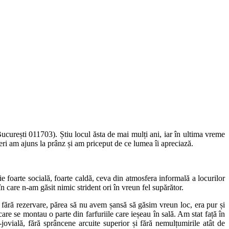
curești 011703). Știu locul ăsta de mai mulți ani, iar în ultima vreme
eri am ajuns la prânz și am priceput de ce lumea îi apreciază.
 foarte socială, foarte caldă, ceva din atmosfera informală a locurilor
în care n-am găsit nimic strident ori în vreun fel supărător.
, fără rezervare, părea să nu avem șansă să găsim vreun loc, era pur și
care se montau o parte din farfuriile care ieșeau în sală. Am stat față în
-jovială, fără sprâncene arcuite superior și fără nemulțumirile atât de