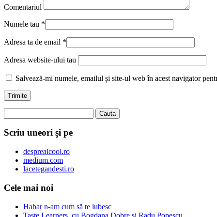
Comentariul
Numele tau
*
Adresa ta de email
*
Adresa website-ului tau
Salvează-mi numele, emailul și site-ul web în acest navigator pent
Scriu uneori şi pe
desprealcool.ro
medium.com
lacetegandesti.ro
Cele mai noi
Habar n-am cum să te iubesc
Taste Learners, cu Bogdana Dobre și Radu Popescu