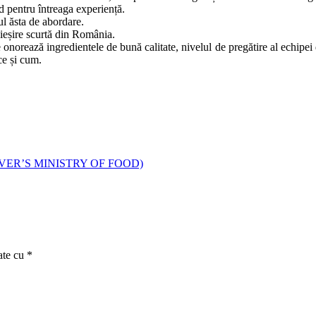
 pentru întreaga experiență.
ul ăsta de abordare.
o ieșire scurtă din România.
 onorează ingredientele de bună calitate, nivelul de pregătire al echipei d
 ce și cum.
VER’S MINISTRY OF FOOD)
ate cu
*