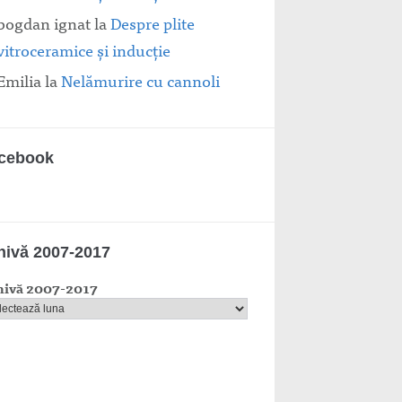
bogdan ignat
la
Despre plite
vitroceramice şi inducţie
Emilia
la
Nelămurire cu cannoli
cebook
hivă 2007-2017
hivă 2007-2017