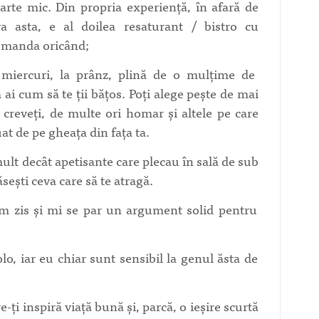
arte mic. Din propria experiență, în afară de
ra asta, e al doilea resaturant / bistro cu
ecomanda oricând;
, miercuri, la prânz, plină de o mulțime de
ai cum să te ții bățos. Poți alege pește de mai
, creveți, de multe ori homar și altele pe care
at de pe gheața din fața ta.
lt decât apetisante care plecau în sală de sub
sești ceva care să te atragă.
m zis și mi se par un argument solid pentru
o, iar eu chiar sunt sensibil la genul ăsta de
e-ți inspiră viață bună și, parcă, o ieșire scurtă