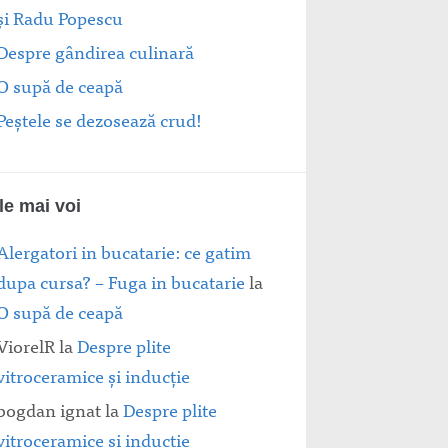
și Radu Popescu
Despre gândirea culinară
O supă de ceapă
Peștele se dezosează crud!
le mai voi
Alergatori in bucatarie: ce gatim
dupa cursa? – Fuga in bucatarie
la
O supă de ceapă
ViorelR
la
Despre plite
vitroceramice şi inducţie
bogdan ignat
la
Despre plite
vitroceramice şi inducţie