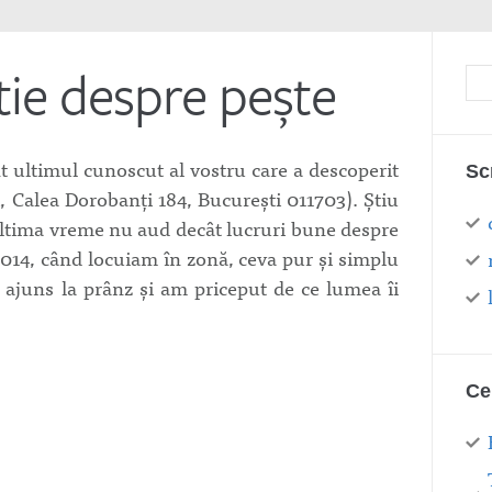
tie despre pește
t ultimul cunoscut al vostru care a descoperit
Sc
, Calea Dorobanți 184, București 011703). Știu
 ultima vreme nu aud decât lucruri bune despre
2014, când locuiam în zonă, ceva pur și simplu
m ajuns la prânz și am priceput de ce lumea îi
Ce