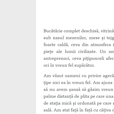
Bucătărie complet deschisă, vitrin
sub nasul mesenilor, mese și tejg
foarte caldă, ceva din atmosfera 
piețe ale lumii civilizate. Un am
antreprenori, ceva pițiponceli afe
ori în vreun fel supărător.
Am văzut oameni cu privire ageră 
țipe nici ea în vreun fel. Am ajuns
să nu avem șansă să găsim vreun l
palme distanță de plita pe care una 
de stația mică și ordonată pe care 
sală. Am stat față în față cu câțiva