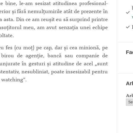
e bine, le-am sesizat atitudinea profesional-
erior și fără nemulțumirile atât de prezente în
 asta. Din ce am reușit eu să surprind printre
însoțitorul meu, am avut senzația unei echipe
oltate.
cu fes (cu moț) pe cap, dar și cea minionă, pe
Fa
ce birou de agenție, bancă sau companie de
njurate în gesturi și atitudine de acel „sunt
stentativ, nesubliniat, poate insesizabil pentru
e watching”.
Ar
Ar