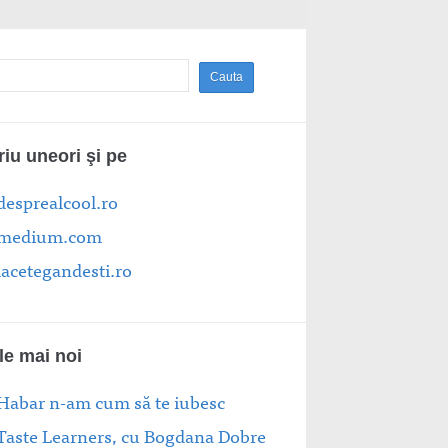
riu uneori şi pe
desprealcool.ro
medium.com
lacetegandesti.ro
le mai noi
Habar n-am cum să te iubesc
Taste Learners, cu Bogdana Dobre