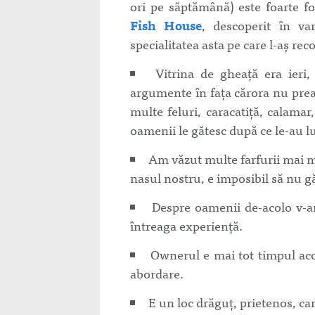
ori pe săptămână) este foarte fo
Fish House
, descoperit în va
specialitatea asta pe care l-aș r
Vitrina de gheață era ieri
argumente în fața cărora nu prea 
multe feluri, caracatiță, calamar
oamenii le gătesc după ce le-au lu
Am văzut multe farfurii mai mu
nasul nostru, e imposibil să nu gă
Despre oamenii de-acolo v-a
întreaga experiență.
Ownerul e mai tot timpul acol
abordare.
E un loc drăguț, prietenos, car