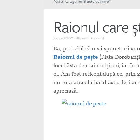
Posturi cu tagurile:
"fructe de mare"
Raionul care ș
JOI, 12 OCTOMBRIE, 2017 LA 2:10 PM
Da, probabil că o să spuneți că sun
Raionul de pește
(Piața Dorobanți
locul ăsta de mai mulți ani, iar în
ei. Am fost reticent după ce, prin 
nu m-a atras la locul ăsta. Ieri a
apreciază.