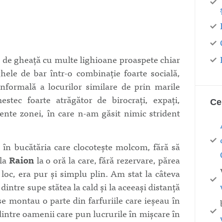
ă de gheață cu multe lighioane proaspete chiar
hele de bar într-o combinație foarte socială,
informală a locurilor similare de prin marile
estec foarte atrăgător de birocrați, expați,
Ce
rente zonei, în care n-am găsit nimic strident
în bucătăria care clocotește molcom, fără să
 la
Raion
la o oră la care, fără rezervare, părea
oc, era pur și simplu plin. Am stat la câteva
dintre supe stătea la cald și la aceeași distanță
se montau o parte din farfuriile care ieșeau în
 dintre oamenii care pun lucrurile în mișcare în