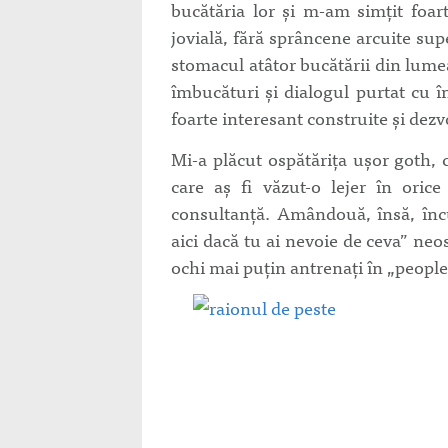
bucătăria lor și m-am simțit foart
jovială, fără sprâncene arcuite sup
stomacul atâtor bucătării din lumea
îmbucături și dialogul purtat cu 
foarte interesant construite și dezv
Mi-a plăcut ospătărița ușor goth, 
care aș fi văzut-o lejer în ori
consultanță. Amândouă, însă, încu
aici dacă tu ai nevoie de ceva” neo
ochi mai puțin antrenați în „peopl