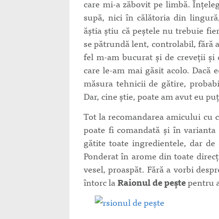
care mi-a zăbovit pe limbă. Înțeleg
supă, nici în călătoria din lingur
ăștia știu că peștele nu trebuie fi
se pătrundă lent, controlabil, fără 
fel m-am bucurat și de creveții și
care le-am mai găsit acolo. Dacă ec
măsura tehnicii de gătire, probabi
Dar, cine știe, poate am avut eu pu
Tot la recomandarea amicului cu c
poate fi comandată și în varianta
gătite toate ingredientele, dar de 
Ponderat în arome din toate direcți
vesel, proaspăt. Fără a vorbi desp
întorc la
Raionul de pește
pentru a