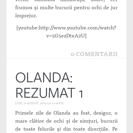
frumos şi multe bucurii pentru ochi de jur
împrejur.
[youtube:http://www.youtube.com/watch?
v=5G5ezDtxA2U]
0 COMENTARII
OLANDA:
REZUMAT 1
LUNI, 10 AUGUST, 2009 LA 10:48 PM
Primele zile de Olanda au fost, desigur, o
mare clătire de ochi şi de simţuri, bucurii
de toate felurile şi din toate direcţiile. Pe