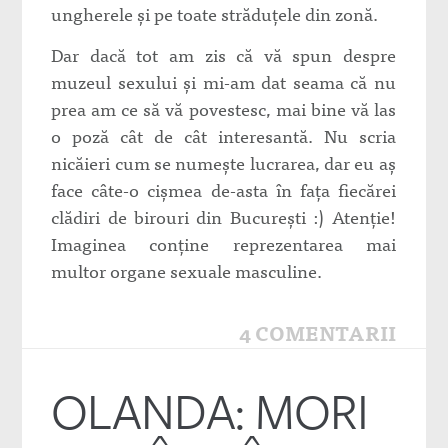
ungherele şi pe toate străduţele din zonă.
Dar dacă tot am zis că vă spun despre
muzeul sexului şi mi-am dat seama că nu
prea am ce să vă povestesc, mai bine vă las
o poză cât de cât interesantă. Nu scria
nicăieri cum se numeşte lucrarea, dar eu aş
face câte-o cişmea de-asta în faţa fiecărei
clădiri de birouri din Bucureşti :) Atenţie!
Imaginea conţine reprezentarea mai
multor organe sexuale masculine.
4 COMENTARII
OLANDA: MORI