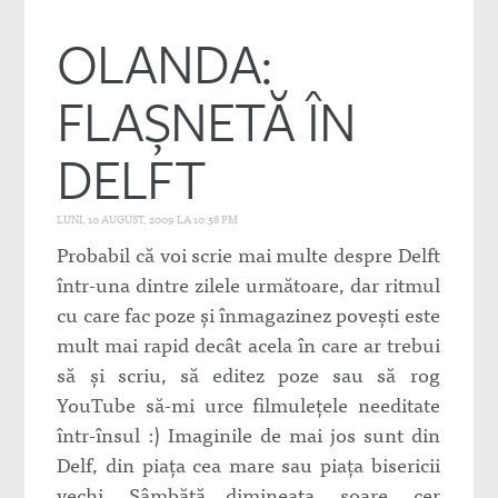
OLANDA:
FLAŞNETĂ ÎN
DELFT
LUNI, 10 AUGUST, 2009 LA 10:58 PM
Probabil că voi scrie mai multe despre Delft
într-una dintre zilele următoare, dar ritmul
cu care fac poze şi înmagazinez poveşti este
mult mai rapid decât acela în care ar trebui
să şi scriu, să editez poze sau să rog
YouTube să-mi urce filmuleţele needitate
într-însul :) Imaginile de mai jos sunt din
Delf, din piaţa cea mare sau piaţa bisericii
vechi. Sâmbătă dimineaţa, soare, cer