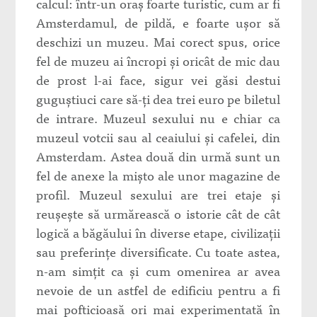
calcul: într-un oraş foarte turistic, cum ar fi
Amsterdamul, de pildă, e foarte uşor să
deschizi un muzeu. Mai corect spus, orice
fel de muzeu ai încropi şi oricât de mic dau
de prost l-ai face, sigur vei găsi destui
guguştiuci care să-ţi dea trei euro pe biletul
de intrare. Muzeul sexului nu e chiar ca
muzeul votcii sau al ceaiului şi cafelei, din
Amsterdam. Astea două din urmă sunt un
fel de anexe la mişto ale unor magazine de
profil. Muzeul sexului are trei etaje şi
reuşeşte să urmărească o istorie cât de cât
logică a băgăului în diverse etape, civilizaţii
sau preferinţe diversificate. Cu toate astea,
n-am simţit ca şi cum omenirea ar avea
nevoie de un astfel de edificiu pentru a fi
mai pofticioasă ori mai experimentată în