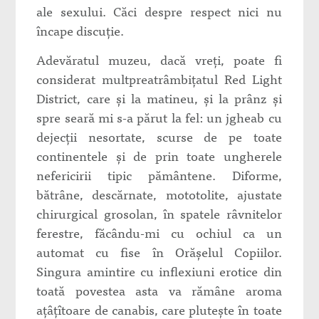
ale sexului. Căci despre respect nici nu
încape discuţie.
Adevăratul muzeu, dacă vreţi, poate fi
considerat multpreatrâmbiţatul Red Light
District, care şi la matineu, şi la prânz şi
spre seară mi s-a părut la fel: un jgheab cu
dejecţii nesortate, scurse de pe toate
continentele şi de prin toate ungherele
nefericirii tipic pământene. Diforme,
bătrâne, descărnate, mototolite, ajustate
chirurgical grosolan, în spatele râvnitelor
ferestre, făcându-mi cu ochiul ca un
automat cu fise în Orăşelul Copiilor.
Singura amintire cu inflexiuni erotice din
toată povestea asta va rămâne aroma
aţâţîtoare de canabis, care pluteşte în toate