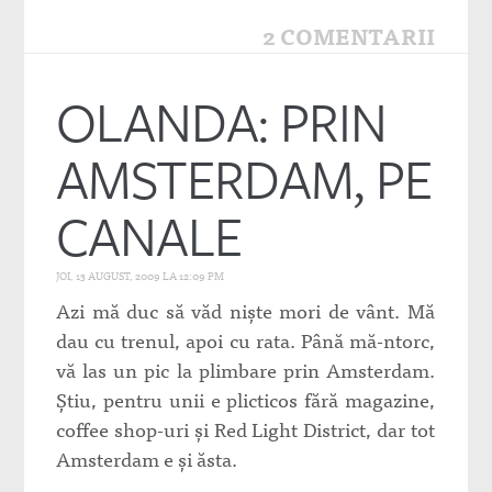
2 COMENTARII
OLANDA: PRIN
AMSTERDAM, PE
CANALE
JOI, 13 AUGUST, 2009 LA 12:09 PM
Azi mă duc să văd nişte mori de vânt. Mă
dau cu trenul, apoi cu rata. Până mă-ntorc,
vă las un pic la plimbare prin Amsterdam.
Ştiu, pentru unii e plicticos fără magazine,
coffee shop-uri şi Red Light District, dar tot
Amsterdam e şi ăsta.