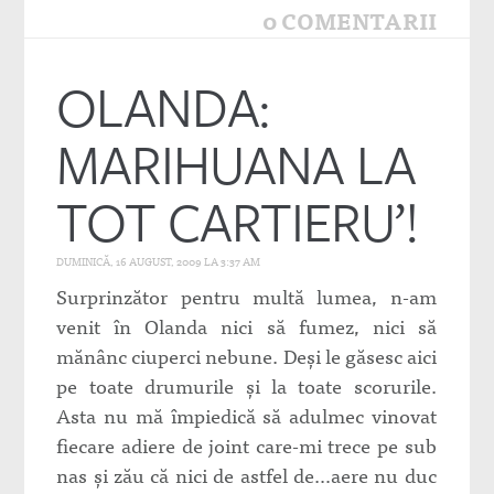
0 COMENTARII
OLANDA:
MARIHUANA LA
TOT CARTIERU’!
DUMINICĂ, 16 AUGUST, 2009 LA 3:37 AM
Surprinzător pentru multă lumea, n-am
venit în Olanda nici să fumez, nici să
mănânc ciuperci nebune. Deşi le găsesc aici
pe toate drumurile şi la toate scorurile.
Asta nu mă împiedică să adulmec vinovat
fiecare adiere de joint care-mi trece pe sub
nas şi zău că nici de astfel de…aere nu duc