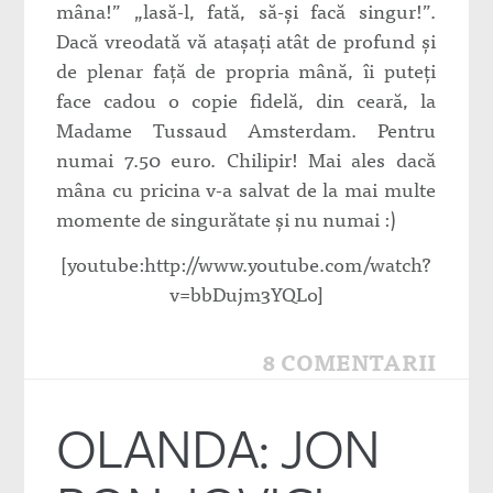
mâna!” „lasă-l, fată, să-şi facă singur!”.
Dacă vreodată vă ataşaţi atât de profund şi
de plenar faţă de propria mână, îi puteţi
face cadou o copie fidelă, din ceară, la
Madame Tussaud Amsterdam. Pentru
numai 7.50 euro. Chilipir! Mai ales dacă
mâna cu pricina v-a salvat de la mai multe
momente de singurătate şi nu numai :)
[youtube:http://www.youtube.com/watch?
v=bbDujm3YQLo]
8 COMENTARII
OLANDA: JON