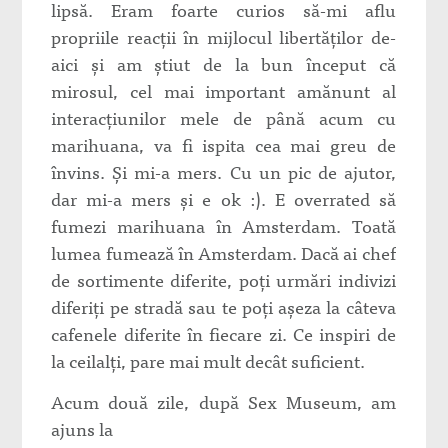
lipsă. Eram foarte curios să-mi aflu
propriile reacţii în mijlocul libertăţilor de-
aici şi am ştiut de la bun început că
mirosul, cel mai important amănunt al
interacţiunilor mele de până acum cu
marihuana, va fi ispita cea mai greu de
învins. Şi mi-a mers. Cu un pic de ajutor,
dar mi-a mers şi e ok :). E overrated să
fumezi marihuana în Amsterdam. Toată
lumea fumează în Amsterdam. Dacă ai chef
de sortimente diferite, poţi urmări indivizi
diferiţi pe stradă sau te poţi aşeza la câteva
cafenele diferite în fiecare zi. Ce inspiri de
la ceilalţi, pare mai mult decât suficient.
Acum două zile, după Sex Museum, am
ajuns la