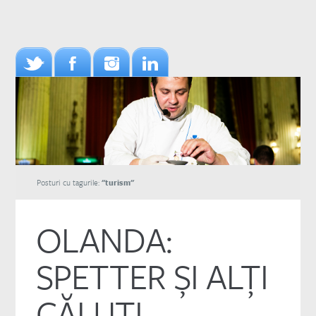
Posturi cu tagurile:
"turism"
OLANDA:
SPETTER ŞI ALŢI
CĂLUŢI