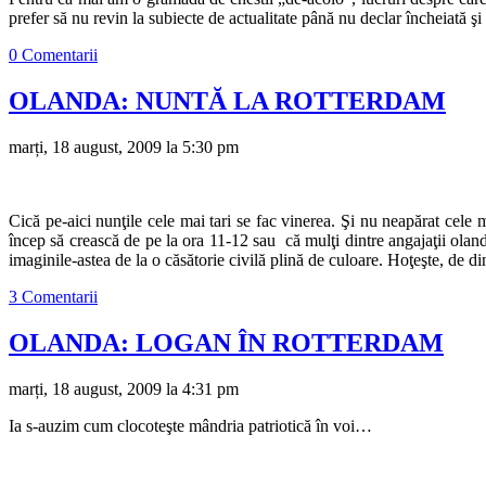
prefer să nu revin la subiecte de actualitate până nu declar încheiată ş
0 Comentarii
OLANDA: NUNTĂ LA ROTTERDAM
marți, 18 august, 2009 la 5:30 pm
Cică pe-aici nunţile cele mai tari se fac vinerea. Şi nu neapărat cele m
încep să crească de pe la ora 11-12 sau că mulţi dintre angajaţii oland
imaginile-astea de la o căsătorie civilă plină de culoare. Hoţeşte, de d
3 Comentarii
OLANDA: LOGAN ÎN ROTTERDAM
marți, 18 august, 2009 la 4:31 pm
Ia s-auzim cum clocoteşte mândria patriotică în voi…