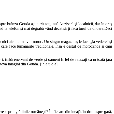
re brânza Gouda aşi auzit toţi, nu? Auziseră şi localnicii, dar în oraş
d la telefon şi mai degrabă vând decât să-ţi facă turul de onoare.Deci
 nici aici n-am avut noroc. Un singur magazinaş le face „la vedere” şi
n care face lumânările tradiţionale, însă e destul de morocănos şi cam
i, iarbă enervant de verde şi oameni la fel de relaxaţi ca în toată ţara
îteva imagini din Gouda. [‘h a u d a]
resc prin grădinile româneşti? În fiecare dimineaţă, în drum spre gară,