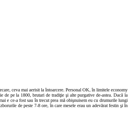
care, ceva mai aerisit la întoarcere. Personal OK, în limitele economy
e de pe la 1800, brutari de tradiţie şi alte purgative de-astea. Dacă la
u mai e ce-a fost sau în trecut prea mă obişnuisem eu cu drumurile lungi
borurile de peste 7-8 ore, în care mesele erau un adevărat festin şi în