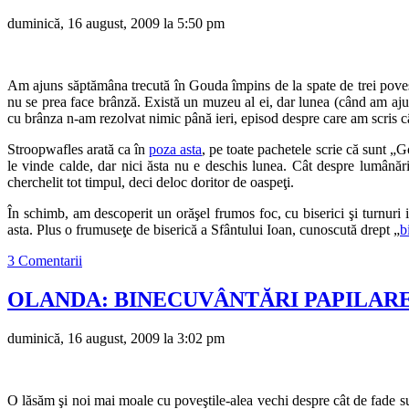
duminică, 16 august, 2009 la 5:50 pm
Am ajuns săptămâna trecută în Gouda împins de la spate de trei poveşti
nu se prea face brânză. Există un muzeu al ei, dar lunea (când am aju
cu brânza n-am rezolvat nimic până ieri, episod despre care am scris 
Stroopwafles arată ca în
poza asta
, pe toate pachetele scrie că sunt 
le vinde calde, dar nici ăsta nu e deschis lunea. Cât despre lumânări
cherchelit tot timpul, deci deloc doritor de oaspeţi.
În schimb, am descoperit un orăşel frumos foc, cu biserici şi turnuri i
asta. Plus o frumuseţe de biserică a Sfântului Ioan, cunoscută drept „
b
3 Comentarii
OLANDA: BINECUVÂNTĂRI PAPILAR
duminică, 16 august, 2009 la 3:02 pm
O lăsăm şi noi mai moale cu poveştile-alea vechi despre cât de fade su