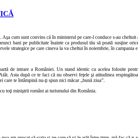
ICĂ
 Aşa cum sunt convins că în ministerul pe care-l conduce s-au cheltuit 
arunci bani pe publicitate înainte ca produsul tău să poată susţine o
vele strategice pe care cineva la va cheltui în noiembrie, în campania el
poartă de intrare a României. Un stand identic cu acelea folosite pent
. Atât. Asta după ce te faci că nu observi feţele şi atitudinea respingăto
 cei care te întâmpină nu-ţi spun nici măcar „bună ziua”.
u toţi miniştrii români ai turismului din România.
nua am apucat să scriu şi pe care să vi le arăt între timp, mă fac că n-