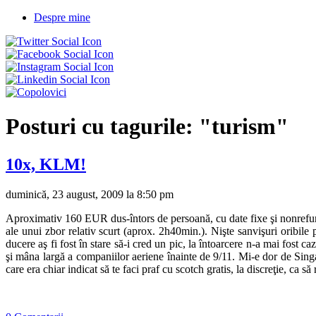
Despre mine
Posturi cu tagurile:
"turism"
10x, KLM!
duminică, 23 august, 2009 la 8:50 pm
Aproximativ 160 EUR dus-întors de persoană, cu date fixe şi nonrefund
ale unui zbor relativ scurt (aprox. 2h40min.). Nişte sanvişuri oribile 
ducere aş fi fost în stare să-i cred un pic, la întoarcere n-a mai fost
şi mâna largă a companiilor aeriene înainte de 9/11. Mi-e dor de Singa
care era chiar indicat să te faci praf cu scotch gratis, la discreţie, ca s