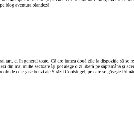
i pe blog aventura olandeză.
ai tari, ci în general toate. Că are lumea două zile la dispoziţie să se 
ezi din mai multe sectoare îşi pot alege o zi liberă pe săptămână şi acee
incolo de cele şase benzi ale Străzii Coolsingel, pe care se găseşte Prim