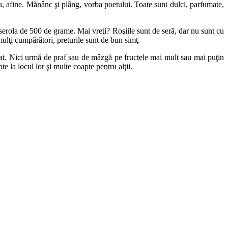
u, afine. Mănânc şi plâng, vorba poetului. Toate sunt dulci, parfumate,
erola de 500 de grame. Mai vreţi? Roşiile sunt de seră, dar nu sunt cu
mulţi cumpărători, preţurile sunt de bun simţ.
at. Nici urmă de praf sau de mâzgă pe fructele mai mult sau mai puţin
 la locul lor şi multe coapte pentru alţii.