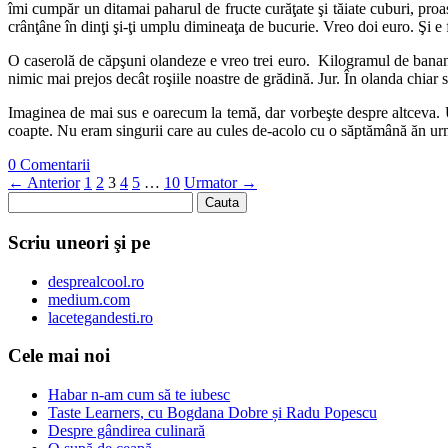
îmi cumpăr un ditamai paharul de fructe curăţate şi tăiate cuburi, pro
crânţâne în dinţi şi-ţi umplu dimineaţa de bucurie. Vreo doi euro. Şi e 
O caserolă de căpşuni olandeze e vreo trei euro. Kilogramul de banane
nimic mai prejos decât roşiile noastre de grădină. Jur. În olanda chiar s
Imaginea de mai sus e oarecum la temă, dar vorbeşte despre altceva. 
coapte. Nu eram singurii care au cules de-acolo cu o săptămână ăn urmă,
0 Comentarii
← Anterior
1
2
3
4
5
…
10
Urmator →
Scriu uneori şi pe
desprealcool.ro
medium.com
lacetegandesti.ro
Cele mai noi
Habar n-am cum să te iubesc
Taste Learners, cu Bogdana Dobre și Radu Popescu
Despre gândirea culinară