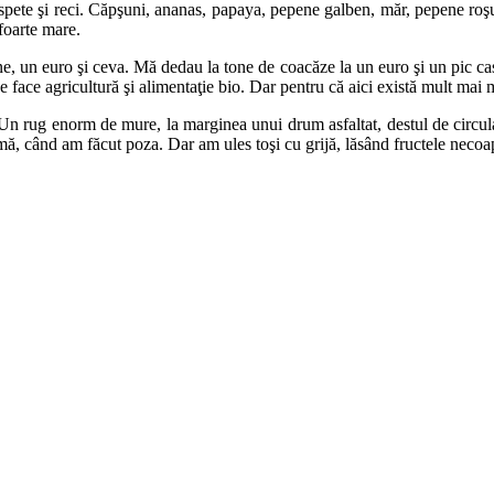
aspete şi reci. Căpşuni, ananas, papaya, pepene galben, măr, pepene roş
foarte mare.
, un euro şi ceva. Mă dedau la tone de coacăze la un euro şi un pic cas
e face agricultură şi alimentaţie bio. Dar pentru că aici există mult mai 
Un rug enorm de mure, la marginea unui drum asfaltat, destul de circul
 când am făcut poza. Dar am ules toşi cu grijă, lăsând fructele necoapte