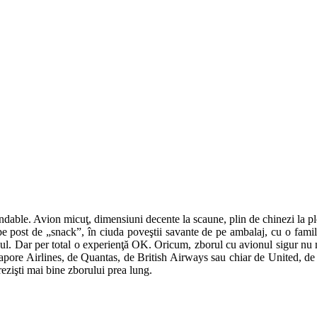
able. Avion micuţ, dimensiuni decente la scaune, plin de chinezi la ple
pe post de „snack”, în ciuda poveştii savante de pe ambalaj, cu o famili
 cazul. Dar per total o experienţă OK. Oricum, zborul cu avionul sigur n
pore Airlines, de Quantas, de British Airways sau chiar de United, de z
ă rezişti mai bine zborului prea lung.