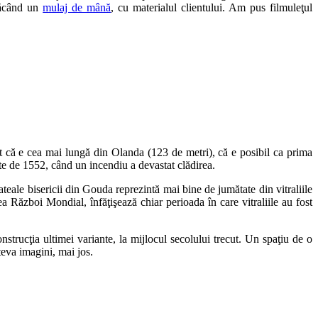
 făcând un
mulaj de mână
, cu materialul clientului. Am pus filmuleţul
lat că e cea mai lungă din Olanda (123 de metri), că e posibil ca prima
inte de 1552, când un incendiu a devastat clădirea.
ateale bisericii din Gouda reprezintă mai bine de jumătate din vitraliile
lea Război Mondial, înfăţişează chiar perioada în care vitraliile au fost
nstrucţia ultimei variante, la mijlocul secolului trecut. Un spaţiu de o
îteva imagini, mai jos.