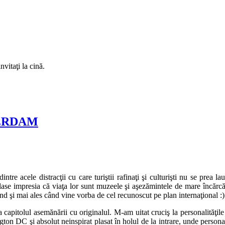
vitaţi la cină.
ERDAM
 acele distracţii cu care turiştii rafinaţi şi culturişti nu se prea laud
ase impresia că viaţa lor sunt muzeele şi aşezămintele de mare încărcăt
d şi mai ales când vine vorba de cel recunoscut pe plan internaţional :)
capitolul asemănării cu originalul. M-am uitat cruciş la personalităţile 
 DC şi absolut neinspirat plasat în holul de la intrare, unde personalul t