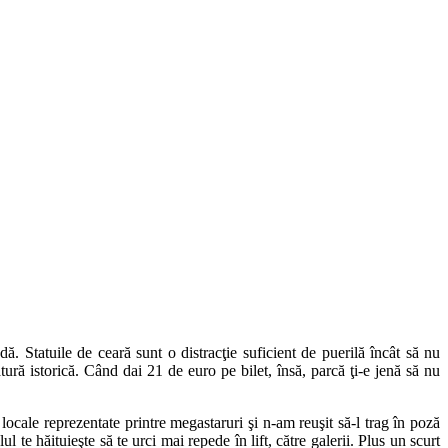
ă. Statuile de ceară sunt o distracţie suficient de puerilă încât să nu
ură istorică. Când dai 21 de euro pe bilet, însă, parcă ţi-e jenă să nu
locale reprezentate printre megastaruri şi n-am reuşit să-l trag în poză
e hăituieşte să te urci mai repede în lift, către galerii. Plus un scurt