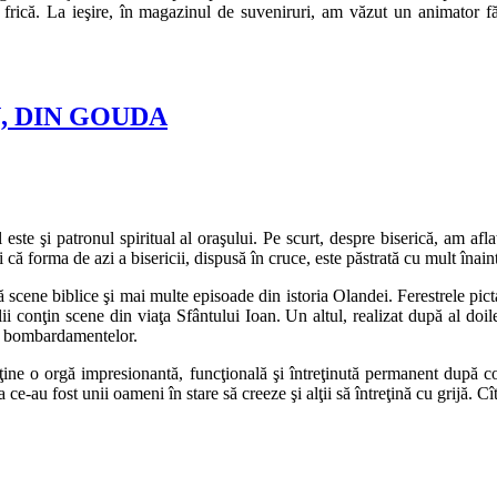
 frică. La ieşire, în magazinul de suveniruri, am văzut un animator
, DIN GOUDA
este şi patronul spiritual al oraşului. Pe scurt, despre biserică, am af
i că forma de azi a bisericii, dispusă în cruce, este păstrată cu mult îna
ză scene biblice şi mai multe episoade din istoria Olandei. Ferestrele pict
lii conţin scene din viaţa Sfântului Ioan. Un altul, realizat după al doi
ama bombardamentelor.
 deţine o orgă impresionantă, funcţională şi întreţinută permanent după co
ce-au fost unii oameni în stare să creeze şi alţii să întreţină cu grijă. C