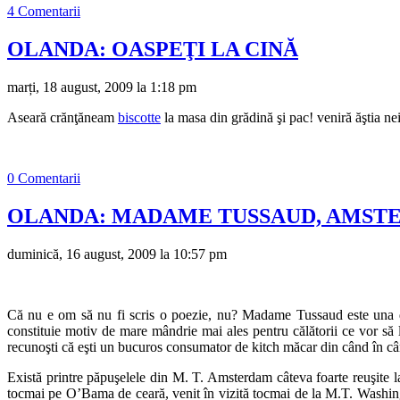
4 Comentarii
OLANDA: OASPEŢI LA CINĂ
marți, 18 august, 2009 la 1:18 pm
Aseară crănţăneam
biscotte
la masa din grădină şi pac! veniră ăştia nein
0 Comentarii
OLANDA: MADAME TUSSAUD, AMST
duminică, 16 august, 2009 la 10:57 pm
Că nu e om să nu fi scris o poezie, nu? Madame Tussaud este una dintre
constituie motiv de mare mândrie mai ales pentru călătorii ce vor să l
recunoşti că eşti un bucuros consumator de kitch măcar din când în cân
Există printre păpuşelele din M. T. Amsterdam câteva foarte reuşite la 
tocmai pe O’Bama de ceară, venit în vizită tocmai de la M.T. Washington