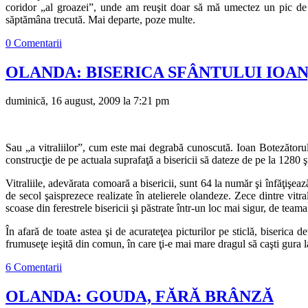
coridor „al groazei”, unde am reuşit doar să mă umectez un pic de
săptămâna trecută. Mai departe, poze multe.
0 Comentarii
OLANDA: BISERICA SFÂNTULUI IOAN
duminică, 16 august, 2009 la 7:21 pm
Sau „a vitraliilor”, cum este mai degrabă cunoscută. Ioan Botezătorul 
construcţie de pe actuala suprafaţă a bisericii să dateze de pe la 1280 ş
Vitraliile, adevărata comoară a bisericii, sunt 64 la număr şi înfăţişea
de secol şaisprezece realizate în atelierele olandeze. Zece dintre vitra
scoase din ferestrele bisericii şi păstrate într-un loc mai sigur, de te
În afară de toate astea şi de acurateţea picturilor pe sticlă, biserica
frumuseţe ieşită din comun, în care ţi-e mai mare dragul să caşti gura la 
6 Comentarii
OLANDA: GOUDA, FĂRĂ BRÂNZĂ