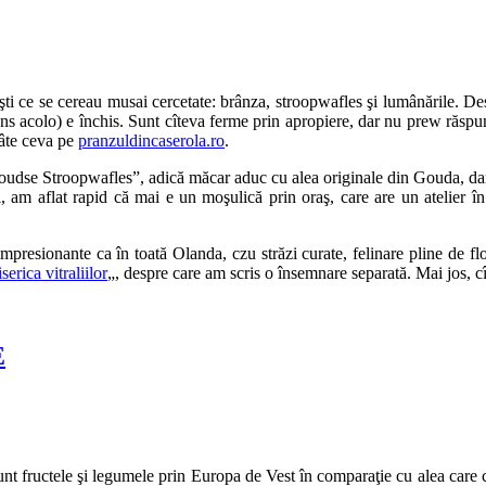
 ce se cereau musai cercetate: brânza, stroopwafles şi lumânările. Desp
ns acolo) e închis. Sunt cîteva ferme prin apropiere, dar nu prew răspun
câte ceva pe
pranzuldincaserola.ro
.
„Goudse Stroopwafles”, adică măcar aduc cu alea originale din Gouda, dar
, am aflat rapid că mai e un moşulică prin oraş, care are un atelier î
mpresionante ca în toată Olanda, czu străzi curate, felinare pline de flor
iserica vitraliilor
„, despre care am scris o însemnare separată. Mai jos, c
E
nt fructele şi legumele prin Europa de Vest în comparaţie cu alea care c