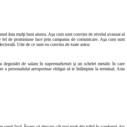
anul ăsta mulţi bani aiurea. Aşa cum sunt convins de nivelul avansat al
rice fel de promisiune face prin campania de comunicare. Aşa cum sunt
ectorală. Uite de ce sunt eu convins de toate astea:
ru degustări de salam în supermarketuri şi un schelet metalic în care
are a personalului aeroportuar obligat să te întâmpine la terminal. Asta
am venit încă. Încerc să descarc cât mai mult din tolbă în weekend, dar