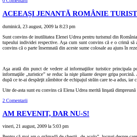
0 Comentarii
ACEEAŞI JENANTĂ ROMÂNIE TURIST
duminică, 23 august, 2009 la 8:23 pm
Sunt convins de inutilitatea Elenei Udrea pentru turismul din România.
tupeului individei respective. Aşa cum sunt convins că e o crimă să 
convins că o parte însemnată din aceste sume colosale au ajuns în rezer
Aşa arată din punct de vedere al informaţiilor turistice principala 
informaţiile „turistice” se reduc la nişte pliante despre gripa porcină
după ce te-ai despărţit zâmbitor de echipajul străin care te-a adus, iar
Uite de-asta sunt eu convins că Elena Udrea merită linşată dimpreună c
2 Comentarii
AM REVENIT, DAR NU-S!
vineri, 21 august, 2009 la 5:03 pm
Pentru că mai am o grămadă de chestii „de-acolo”, lucruri despre care 