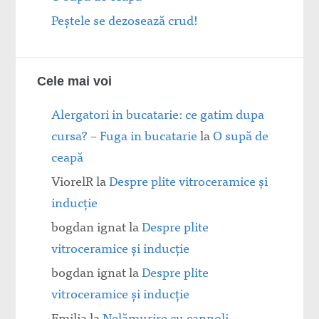
Peștele se dezosează crud!
Cele mai voi
Alergatori in bucatarie: ce gatim dupa
cursa? – Fuga in bucatarie
la
O supă de
ceapă
ViorelR
la
Despre plite vitroceramice şi
inducţie
bogdan ignat
la
Despre plite
vitroceramice şi inducţie
bogdan ignat
la
Despre plite
vitroceramice şi inducţie
Emilia
la
Nelămurire cu cannoli