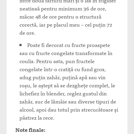
între două farfurii mari și o las în frigider
neatinsă pentru minimum 36 de ore,
măcar 48 de ore pentru o structură
corectă, iar pe placul meu – cel puțin 72
de ore.
Poate fi decorat cu fructe proaspete
sau cu fructe congelate transformate în
coulis. Pentru asta, pun fructele
congelate într-o cratiță cu fund gros,
adug puțin zahăr, puțină apă sau vin
roșu, le aștept să se dezghețe complet, le
lichefiez în blender, reglez gustul din
zahăr, suc de lămâie sau diverse tipuri de
alcool, apoi dau totul prin strecurătoare și
păstrez la rece.
Note finale: