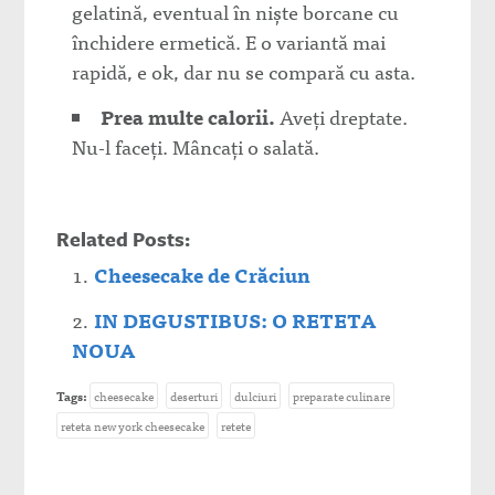
gelatină, eventual în niște borcane cu
închidere ermetică. E o variantă mai
rapidă, e ok, dar nu se compară cu asta.
Prea multe calorii.
Aveți dreptate.
Nu-l faceți. Mâncați o salată.
Related Posts:
Cheesecake de Crăciun
IN DEGUSTIBUS: O RETETA
NOUA
Tags:
cheesecake
deserturi
dulciuri
preparate culinare
reteta new york cheesecake
retete