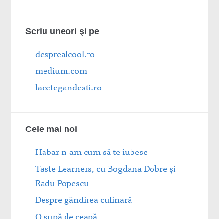
Scriu uneori şi pe
desprealcool.ro
medium.com
lacetegandesti.ro
Cele mai noi
Habar n-am cum să te iubesc
Taste Learners, cu Bogdana Dobre și
Radu Popescu
Despre gândirea culinară
O supă de ceapă