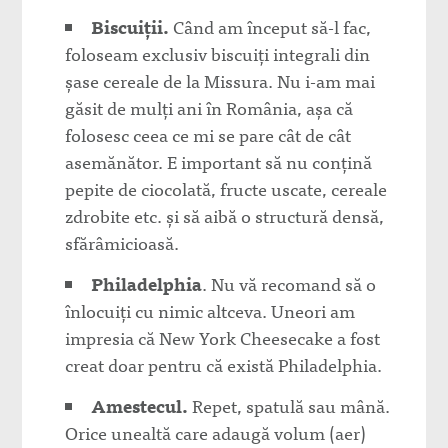
Biscuiții.
Când am început să-l fac,
foloseam exclusiv biscuiți integrali din
șase cereale de la Missura. Nu i-am mai
găsit de mulți ani în România, așa că
folosesc ceea ce mi se pare cât de cât
asemănător. E important să nu conțină
pepite de ciocolată, fructe uscate, cereale
zdrobite etc. și să aibă o structură densă,
sfărâmicioasă.
Philadelphia
. Nu vă recomand să o
înlocuiți cu nimic altceva. Uneori am
impresia că New York Cheesecake a fost
creat doar pentru că există Philadelphia.
Amestecul.
Repet, spatulă sau mână.
Orice unealtă care adaugă volum (aer)