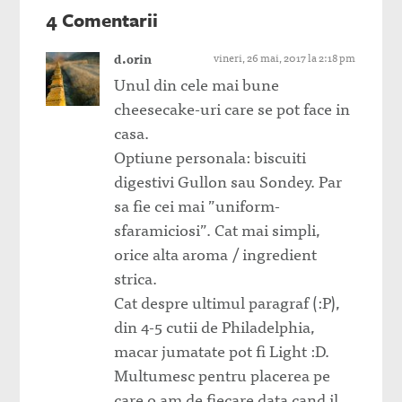
4 Comentarii
d.orin
vineri, 26 mai, 2017 la 2:18 pm
Unul din cele mai bune
cheesecake-uri care se pot face in
casa.
Optiune personala: biscuiti
digestivi Gullon sau Sondey. Par
sa fie cei mai ”uniform-
sfaramiciosi”. Cat mai simpli,
orice alta aroma / ingredient
strica.
Cat despre ultimul paragraf (:P),
din 4-5 cutii de Philadelphia,
macar jumatate pot fi Light :D.
Multumesc pentru placerea pe
care o am de fiecare data cand il