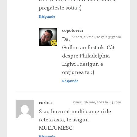
pregateste sotia :)
Răspunde
copolovici
vineri, 26 mai, 2017 la 3:37 pm
Da,
Gullon au fost ok. Cât
despre Philadelphia
Light…desigur, e
opțiunea ta :)
Răspunde
corina
vineri, 26 mai, 2017 la 8:51 pm
S-au bucurat multi oameni de
reteta asta, te asigur.
MULTUMESC!
Răspunde