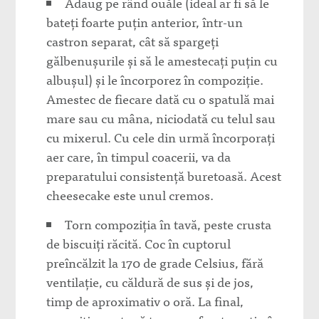
Adaug pe rând ouăle (ideal ar fi să le
bateți foarte puțin anterior, într-un
castron separat, cât să spargeți
gălbenușurile și să le amestecați puțin cu
albușul) și le încorporez în compoziție.
Amestec de fiecare dată cu o spatulă mai
mare sau cu mâna, niciodată cu telul sau
cu mixerul. Cu cele din urmă încorporați
aer care, în timpul coacerii, va da
preparatului consistență buretoasă. Acest
cheesecake este unul cremos.
Torn compoziția în tavă, peste crusta
de biscuiți răcită. Coc în cuptorul
preîncălzit la 170 de grade Celsius, fără
ventilație, cu căldură de sus și de jos,
timp de aproximativ o oră. La final,