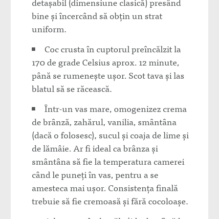
detașabil (dimensiune clasică) presând
bine și încercând să obțin un strat
uniform.
Coc crusta în cuptorul preîncălzit la
170 de grade Celsius aprox. 12 minute,
până se rumenește ușor. Scot tava și las
blatul să se răcească.
Într-un vas mare, omogenizez crema
de brânză, zahărul, vanilia, smântâna
(dacă o folosesc), sucul și coaja de lime și
de lămâie. Ar fi ideal ca brânza și
smântâna să fie la temperatura camerei
când le puneți în vas, pentru a se
amesteca mai ușor. Consistența finală
trebuie să fie cremoasă și fără cocoloașe.