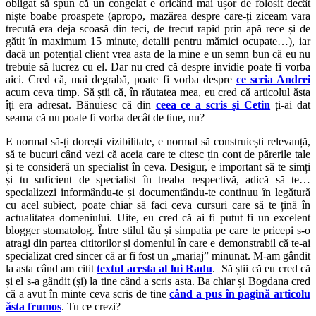
obligat să spun că un congelat e oricând mai ușor de folosit decât
niște boabe proaspete (apropo, mazărea despre care-ți ziceam vara
trecută era deja scoasă din teci, de trecut rapid prin apă rece și de
gătit în maximum 15 minute, detalii pentru mămici ocupate…), iar
dacă un potențial client vrea asta de la mine e un semn bun că eu nu
trebuie să lucrez cu el. Dar nu cred că despre invidie poate fi vorba
aici. Cred că, mai degrabă, poate fi vorba despre
ce scria Andrei
acum ceva timp. Să știi că, în răutatea mea, eu cred că articolul ăsta
îți era adresat. Bănuiesc că din
ceea ce a scris și Cetin
ți-ai dat
seama că nu poate fi vorba decât de tine, nu?
E normal să-ți dorești vizibilitate, e normal să construiești relevanță,
să te bucuri când vezi că aceia care te citesc țin cont de părerile tale
și te consideră un specialist în ceva. Desigur, e important să te simți
și tu suficient de specialist în treaba respectivă, adică să te…
specializezi informându-te și documentându-te continuu în legătură
cu acel subiect, poate chiar să faci ceva cursuri care să te țină în
actualitatea domeniului. Uite, eu cred că ai fi putut fi un excelent
blogger stomatolog. Între stilul tău și simpatia pe care te pricepi s-o
atragi din partea cititorilor și domeniul în care e demonstrabil că te-ai
specializat cred sincer că ar fi fost un „mariaj” minunat. M-am gândit
la asta când am citit
textul acesta al lui Radu
. Să știi că eu cred că
și el s-a gândit (și) la tine când a scris asta. Ba chiar și Bogdana cred
că a avut în minte ceva scris de tine
când a pus în pagină articolu
ăsta frumos
. Tu ce crezi?