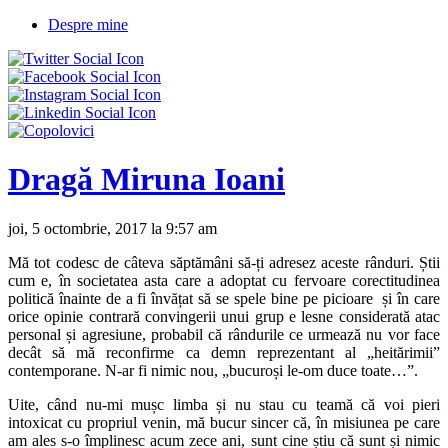
Despre mine
Dragă Miruna Ioani
joi, 5 octombrie, 2017 la 9:57 am
Mă tot codesc de câteva săptămâni să-ți adresez aceste rânduri. Știi
cum e, în societatea asta care a adoptat cu fervoare corectitudinea
politică înainte de a fi învățat să se spele bine pe picioare și în care
orice opinie contrară convingerii unui grup e lesne considerată atac
personal și agresiune, probabil că rândurile ce urmează nu vor face
decât să mă reconfirme ca demn reprezentant al „heitărimii”
contemporane. N-ar fi nimic nou, „bucuroși le-om duce toate…”.
Uite, când nu-mi mușc limba și nu stau cu teamă că voi pieri
intoxicat cu propriul venin, mă bucur sincer că, în misiunea pe care
am ales s-o împlinesc acum zece ani, sunt cine știu că sunt și nimic