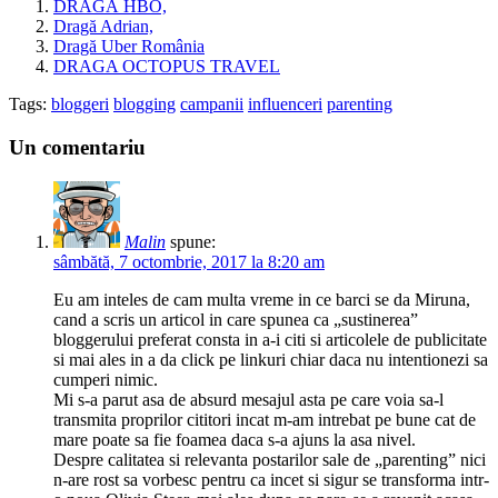
DRAGĂ HBO,
Dragă Adrian,
Dragă Uber România
DRAGA OCTOPUS TRAVEL
Tags:
bloggeri
blogging
campanii
influenceri
parenting
Un comentariu
Malin
spune:
sâmbătă, 7 octombrie, 2017 la 8:20 am
Eu am inteles de cam multa vreme in ce barci se da Miruna,
cand a scris un articol in care spunea ca „sustinerea”
bloggerului preferat consta in a-i citi si articolele de publicitate
si mai ales in a da click pe linkuri chiar daca nu intentionezi sa
cumperi nimic.
Mi s-a parut asa de absurd mesajul asta pe care voia sa-l
transmita proprilor cititori incat m-am intrebat pe bune cat de
mare poate sa fie foamea daca s-a ajuns la asa nivel.
Despre calitatea si relevanta postarilor sale de „parenting” nici
n-are rost sa vorbesc pentru ca incet si sigur se transforma intr-