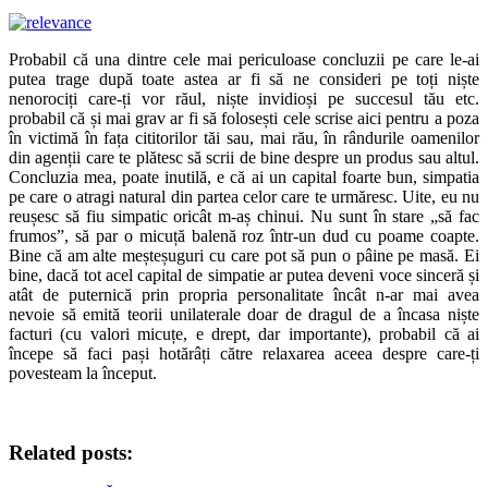
Probabil că una dintre cele mai periculoase concluzii pe care le-ai
putea trage după toate astea ar fi să ne consideri pe toți niște
nenorociți care-ți vor răul, niște invidioși pe succesul tău etc.
probabil că și mai grav ar fi să folosești cele scrise aici pentru a poza
în victimă în fața cititorilor tăi sau, mai rău, în rândurile oamenilor
din agenții care te plătesc să scrii de bine despre un produs sau altul.
Concluzia mea, poate inutilă, e că ai un capital foarte bun, simpatia
pe care o atragi natural din partea celor care te urmăresc. Uite, eu nu
reușesc să fiu simpatic oricât m-aș chinui. Nu sunt în stare „să fac
frumos”, să par o micuță balenă roz într-un dud cu poame coapte.
Bine că am alte meșteșuguri cu care pot să pun o pâine pe masă. Ei
bine, dacă tot acel capital de simpatie ar putea deveni voce sinceră și
atât de puternică prin propria personalitate încât n-ar mai avea
nevoie să emită teorii unilaterale doar de dragul de a încasa niște
facturi (cu valori micuțe, e drept, dar importante), probabil că ai
începe să faci pași hotărâți către relaxarea aceea despre care-ți
povesteam la început.
Related posts: