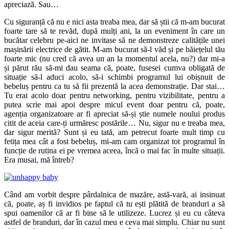
apreciază. Sau…
Cu siguranță că nu e nici asta treaba mea, dar să știi că m-am bucurat
foarte tare să te revăd, după mulți ani, la un eveniment în care un
bucătar celebru pe-aici ne invitase să ne demonstreze calitățile unei
mașinării electrice de gătit. M-am bucurat să-l văd și pe băiețelul tău
foarte mic (nu cred că avea un an la momentul acela, nu?) dar mi-a
și părut rău să-mi dau seama că, poate, fusesei cumva obligată de
situație să-l aduci acolo, să-i schimbi programul lui obișnuit de
bebeluș pentru ca tu să fii prezentă la acea demonstrație. Dar stai…
Tu erai acolo doar pentru networking, pentru vizibilitate, pentru a
putea scrie mai apoi despre micul event doar pentru că, poate,
agenția organizatoare ar fi apreciat să-și știe numele noului produs
citit de aceia care-ți urmăresc postările… Nu, sigur nu e treaba mea,
dar sigur merită? Sunt și eu tată, am petrecut foarte mult timp cu
fetița mea cât a fost bebeluș, mi-am cam organizat tot programul în
funcție de rutina ei pe vremea aceea, încă o mai fac în multe situații.
Era musai, mă întreb?
Când am vorbit despre pârdalnica de mazăre, astă-vară, ai insinuat
că, poate, aș fi invidios pe faptul că tu ești plătită de branduri a să
spui oamenilor că ar fi bine să le utilizeze. Lucrez și eu cu câteva
astfel de branduri, dar în cazul meu e ceva mai simplu. Chiar nu sunt