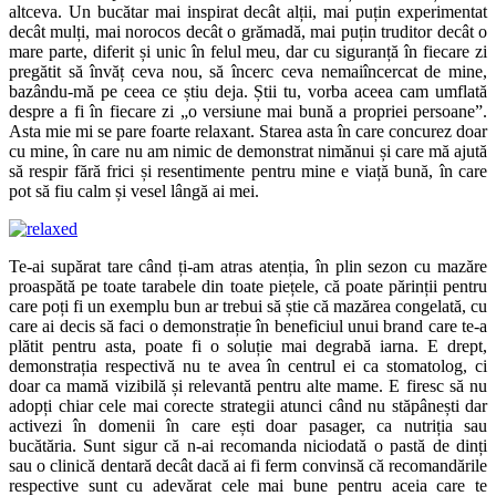
altceva. Un bucătar mai inspirat decât alții, mai puțin experimentat
decât mulți, mai norocos decât o grămadă, mai puțin truditor decât o
mare parte, diferit și unic în felul meu, dar cu siguranță în fiecare zi
pregătit să învăț ceva nou, să încerc ceva nemaiîncercat de mine,
bazându-mă pe ceea ce știu deja. Știi tu, vorba aceea cam umflată
despre a fi în fiecare zi „o versiune mai bună a propriei persoane”.
Asta mie mi se pare foarte relaxant. Starea asta în care concurez doar
cu mine, în care nu am nimic de demonstrat nimănui și care mă ajută
să respir fără frici și resentimente pentru mine e viață bună, în care
pot să fiu calm și vesel lângă ai mei.
Te-ai supărat tare când ți-am atras atenția, în plin sezon cu mazăre
proaspătă pe toate tarabele din toate piețele, că poate părinții pentru
care poți fi un exemplu bun ar trebui să știe că mazărea congelată, cu
care ai decis să faci o demonstrație în beneficiul unui brand care te-a
plătit pentru asta, poate fi o soluție mai degrabă iarna. E drept,
demonstrația respectivă nu te avea în centrul ei ca stomatolog, ci
doar ca mamă vizibilă și relevantă pentru alte mame. E firesc să nu
adopți chiar cele mai corecte strategii atunci când nu stăpânești dar
activezi în domenii în care ești doar pasager, ca nutriția sau
bucătăria. Sunt sigur că n-ai recomanda niciodată o pastă de dinți
sau o clinică dentară decât dacă ai fi ferm convinsă că recomandările
respective sunt cu adevărat cele mai bune pentru aceia care te