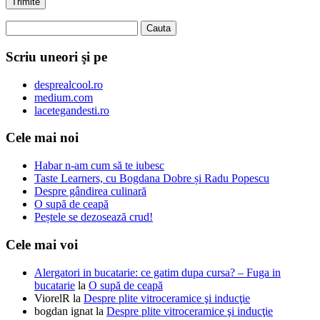
Scriu uneori şi pe
desprealcool.ro
medium.com
lacetegandesti.ro
Cele mai noi
Habar n-am cum să te iubesc
Taste Learners, cu Bogdana Dobre și Radu Popescu
Despre gândirea culinară
O supă de ceapă
Peștele se dezosează crud!
Cele mai voi
Alergatori in bucatarie: ce gatim dupa cursa? – Fuga in
bucatarie
la
O supă de ceapă
ViorelR
la
Despre plite vitroceramice şi inducţie
bogdan ignat
la
Despre plite vitroceramice şi inducţie