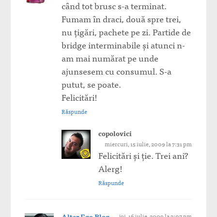
când tot brusc s-a terminat.
Fumam în draci, două spre trei,
nu ţigări, pachete pe zi. Partide de
bridge interminabile şi atunci n-
am mai numărat pe unde
ajunsesem cu consumul. S-a
putut, se poate.
Felicitări!
Răspunde
copolovici
miercuri, 15 iulie, 2009 la 7:31 pm
Felicitări şi ţie. Trei ani?
Alerg!
Răspunde
Alter Ego Blog
joi, 16 iulie, 2009 la 2:07 pm