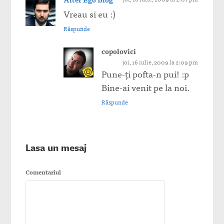
Vreau si eu :)
Răspunde
copolovici
joi, 16 iulie, 2009 la 2:09 pm
Pune-ţi pofta-n pui! :p
Bine-ai venit pe la noi.
Răspunde
Lasa un mesaj
Comentariul