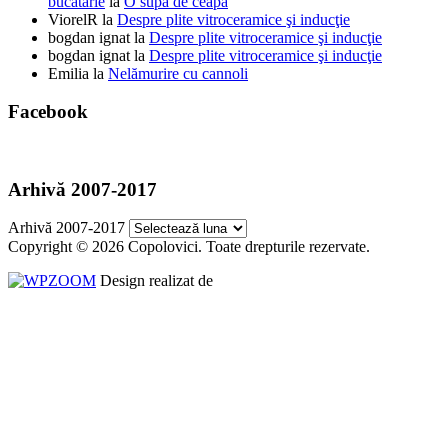
bucatarie
la
O supă de ceapă
ViorelR
la
Despre plite vitroceramice şi inducţie
bogdan ignat
la
Despre plite vitroceramice şi inducţie
bogdan ignat
la
Despre plite vitroceramice şi inducţie
Emilia
la
Nelămurire cu cannoli
Facebook
Arhivă 2007-2017
Arhivă 2007-2017
Copyright © 2026 Copolovici. Toate drepturile rezervate.
Design realizat de