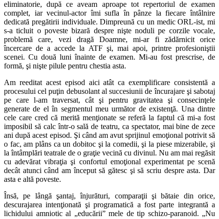
eliminatorie, după ce aveam aproape tot repertoriul de examen
complet, iar vecinul-actor îmi sufla în pânze la fiecare întâlnire
dedicată pregătirii individuale. Dimpreună cu un medic ORL-ist, mi
s-a ticluit o poveste bizară despre nişte noduli pe corzile vocale,
problemă care, vezi dragă Doamne, mi-ar fi zădărnicit orice
încercare de a accede la ATF şi, mai apoi, printre profesioniştii
scenei. Cu două luni înainte de examen. Mi-au fost prescrise, de
formă, şi nişte pilule pentru chestia asta.
Am reeditat acest episod aici atât ca exemplificare consistentă a
procesului cel puţin debusolant al succesiunii de încurajare şi sabotaj
pe care l-am traversat, cât şi pentru gravitatea şi consecinţele
generate de el în segmentul meu următor de existenţă. Una dintre
cele care cred că merită menţionate se referă la faptul că mi-a fost
imposibil să calc într-o sală de teatru, ca spectator, mai bine de zece
ani după acest episod. Şi când am avut sprijinul emoţional potrivit să
o fac, am plâns ca un dobitoc şi la comedii, şi la piese mizerabile, şi
la întâmplări teatrale de o graţie vecină cu divinul. Nu am mai regăsit
cu adevărat vibraţia şi confortul emoţional experimentat pe scenă
decât atunci când am început să gătesc şi să scriu despre asta. Dar
asta e altă poveste.
Însă, pe lângă şantaj, înjurături, comparaţii şi bătaie din orice,
descurajarea intenţionată şi programatică a fost parte integrantă a
lichidului amniotic al „educării” mele de tip schizo-paranoid. „Nu