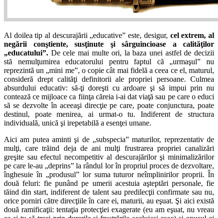
Al doilea tip al descurajării „educative” este, desigur,
cel extrem, al
negării conştiente, susţinute şi sârguincioase a calităţilor
„educatului”.
De cele mai multe ori, la baza unei astfel de decizii
stă nemulţumirea educatorului pentru faptul că „urmaşul” nu
reprezintă un „mini me”, o copie cât mai fidelă a ceea ce el, maturul,
consideră drept calităţi definitorii ale propriei persoane. Culmea
absurdului educativ: să-ţi doreşti cu ardoare şi să impui prin nu
contează ce mijloace ca fiinţa căreia i-ai dat viaţă sau pe care o educi
să se dezvolte în aceeaşi direcţie pe care, poate conjunctura, poate
destinul, poate menirea, ai urmat-o tu. Indiferent de structura
individuală, unică şi irepetabilă a esenţei umane.
Aici am putea aminti şi de „subspecia” maturilor, reprezentativ de
mulţi, care trăind deja de ani mulţi frustrarea propriei canalizări
greşite sau efectul necompetitiv al descurajărilor şi minimalizărilor
pe care le-au „deprins” la rândul lor în propriul proces de dezvoltare,
înghesuie în „produsul” lor suma tuturor neîmplinirilor proprii. În
două feluri: fie punând pe umerii acestuia aşteptări personale, fie
tăind din start, indiferent de talent sau predilecţii confirmate sau nu,
orice porniri către direcţiile în care ei, maturii, au eşuat. Şi aici există
două ramificaţii: tentaţia protecţiei exagerate (eu am eşuat, nu vreau