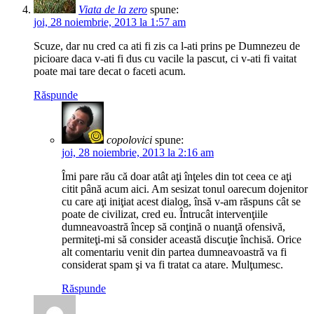
Viata de la zero
spune:
joi, 28 noiembrie, 2013 la 1:57 am
Scuze, dar nu cred ca ati fi zis ca l-ati prins pe Dumnezeu de
picioare daca v-ati fi dus cu vacile la pascut, ci v-ati fi vaitat
poate mai tare decat o faceti acum.
Răspunde
copolovici
spune:
joi, 28 noiembrie, 2013 la 2:16 am
Îmi pare rău că doar atât aţi înţeles din tot ceea ce aţi
citit până acum aici. Am sesizat tonul oarecum dojenitor
cu care aţi iniţiat acest dialog, însă v-am răspuns cât se
poate de civilizat, cred eu. Întrucât intervenţiile
dumneavoastră încep să conţină o nuanţă ofensivă,
permiteţi-mi să consider această discuţie închisă. Orice
alt comentariu venit din partea dumneavoastră va fi
considerat spam şi va fi tratat ca atare. Mulţumesc.
Răspunde