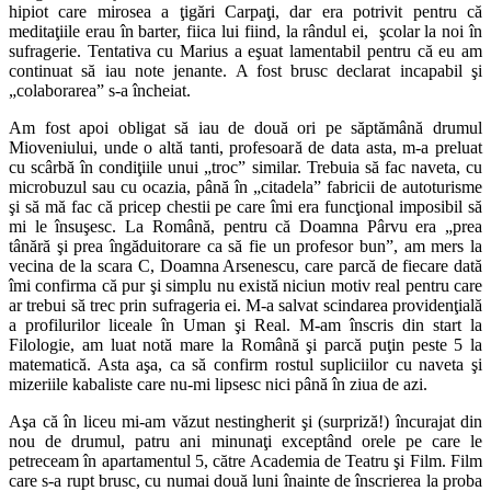
hipiot care mirosea a ţigări Carpaţi, dar era potrivit pentru că
meditaţiile erau în barter, fiica lui fiind, la rândul ei, şcolar la noi în
sufragerie. Tentativa cu Marius a eşuat lamentabil pentru că eu am
continuat să iau note jenante. A fost brusc declarat incapabil şi
„colaborarea” s-a încheiat.
Am fost apoi obligat să iau de două ori pe săptămână drumul
Mioveniului, unde o altă tanti, profesoară de data asta, m-a preluat
cu scârbă în condiţiile unui „troc” similar. Trebuia să fac naveta, cu
microbuzul sau cu ocazia, până în „citadela” fabricii de autoturisme
şi să mă fac că pricep chestii pe care îmi era funcţional imposibil să
mi le însuşesc. La Română, pentru că Doamna Pârvu era „prea
tânără şi prea îngăduitorare ca să fie un profesor bun”, am mers la
vecina de la scara C, Doamna Arsenescu, care parcă de fiecare dată
îmi confirma că pur şi simplu nu există niciun motiv real pentru care
ar trebui să trec prin sufrageria ei. M-a salvat scindarea providenţială
a profilurilor liceale în Uman şi Real. M-am înscris din start la
Filologie, am luat notă mare la Română şi parcă puţin peste 5 la
matematică. Asta aşa, ca să confirm rostul supliciilor cu naveta şi
mizeriile kabaliste care nu-mi lipsesc nici până în ziua de azi.
Aşa că în liceu mi-am văzut nestingherit şi (surpriză!) încurajat din
nou de drumul, patru ani minunaţi exceptând orele pe care le
petreceam în apartamentul 5, către Academia de Teatru şi Film. Film
care s-a rupt brusc, cu numai două luni înainte de înscrierea la proba