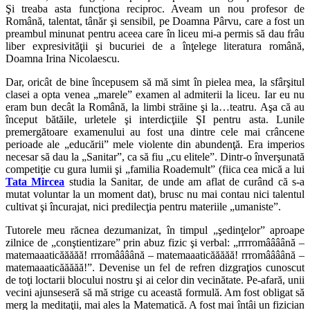
Şi treaba asta funcţiona reciproc. Aveam un nou profesor de
Română, talentat, tânăr şi sensibil, pe Doamna Pârvu, care a fost un
preambul minunat pentru aceea care în liceu mi-a permis să dau frâu
liber expresivităţii şi bucuriei de a înţelege literatura română,
Doamna Irina Nicolaescu.
Dar, oricât de bine începusem să mă simt în pielea mea, la sfârşitul
clasei a opta venea „marele” examen al admiterii la liceu. Iar eu nu
eram bun decât la Română, la limbi străine şi la…teatru. Aşa că au
început bătăile, urletele şi interdicţiile ŞI pentru asta. Lunile
premergătoare examenului au fost una dintre cele mai crâncene
perioade ale „educării” mele violente din abundenţă. Era imperios
necesar să dau la „Sanitar”, ca să fiu „cu elitele”. Dintr-o înverşunată
competiţie cu gura lumii şi „familia Roademult” (fiica cea mică a lui
Tata Mircea
studia la Sanitar, de unde am aflat de curând că s-a
mutat voluntar la un moment dat), brusc nu mai contau nici talentul
cultivat şi încurajat, nici predilecţia pentru materiile „umaniste”.
Tutorele meu răcnea dezumanizat, în timpul „şedinţelor” aproape
zilnice de „conştientizare” prin abuz fizic şi verbal: „rrrromâââână –
matemaaaticăăăăă! rrromâââână – matemaaaticăăăăă! rrromâââână –
matemaaaticăăăăă!”. Devenise un fel de refren dizgraţios cunoscut
de toţi loctarii blocului nostru şi ai celor din vecinătate. Pe-afară, unii
vecini ajunseseră să mă strige cu această formulă. Am fost obligat să
merg la meditaţii, mai ales la Matematică. A fost mai întâi un fizician