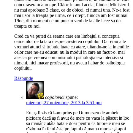
concuraseram aproape 10/loc in anul acela, fiindca Ministerul
nu mai aprobase 3 clase, ca de obicei, ci numai una. Ne-a fost
mai usor la treapta pe urma, ce-i drept, fiindca am fost numai
1/loc, din moment ce nu puteau veni de la alte licee sa dea
treapta cu noi.
Cred ca va puteti da seama care era limbajul si conceptia
oamenilor de la tara despre cresterea copilului. Dar erau alte
vremuri atunci si trebuie luate ca atare, uitandu-ne la intentiile
celor care ne-au educat, nu la modul in care au facut-o, mai
ales ca pe vremea comunismului psihologia era interzisa si
nimeni, nici macar profesorii, nu aveau habar de psihologia
copilului.
Răspunde
copolovici
spune:
miercuri, 27 noiembrie, 2013 la 3:51 pm
Eu aş fi zis că l-am prins pe Dumnezeu de ambele
picioare dacă aş fi avut de mers cu vaca la păscut în loc
să mănânc atâta bătaie doar pentru că tutorele meu se
răzbuna în felul ăsta pe faptul că mama murise şi apoi