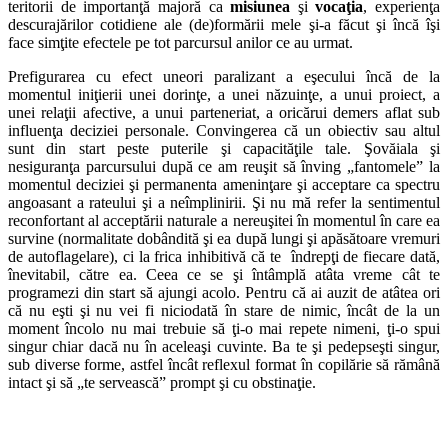
teritorii de importanţă majoră ca
misiunea
şi
vocaţia
, experienţa
descurajărilor cotidiene ale (de)formării mele şi-a făcut şi încă îşi
face simţite efectele pe tot parcursul anilor ce au urmat.
Prefigurarea cu efect uneori paralizant a eşecului încă de la
momentul iniţierii unei dorinţe, a unei năzuinţe, a unui proiect, a
unei relaţii afective, a unui parteneriat, a oricărui demers aflat sub
influenţa deciziei personale. Convingerea că un obiectiv sau altul
sunt din start peste puterile şi capacităţile tale. Şovăiala şi
nesiguranţa parcursului după ce am reuşit să înving „fantomele” la
momentul deciziei şi permanenta ameninţare şi acceptare ca spectru
angoasant a rateului şi a neîmplinirii. Şi nu mă refer la sentimentul
reconfortant al acceptării naturale a nereuşitei în momentul în care ea
survine (normalitate dobândită şi ea după lungi şi apăsătoare vremuri
de autoflagelare), ci la frica inhibitivă că te îndrepţi de fiecare dată,
înevitabil, către ea. Ceea ce se şi întâmplă atâta vreme cât te
programezi din start să ajungi acolo. Pentru că ai auzit de atâtea ori
că nu eşti şi nu vei fi niciodată în stare de nimic, încât de la un
moment încolo nu mai trebuie să ţi-o mai repete nimeni, ţi-o spui
singur chiar dacă nu în aceleaşi cuvinte. Ba te şi pedepseşti singur,
sub diverse forme, astfel încât reflexul format în copilărie să rămână
intact şi să „te servească” prompt şi cu obstinaţie.