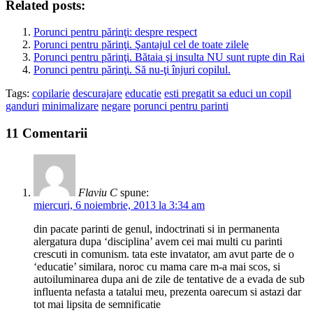
Related posts:
Porunci pentru părinţi: despre respect
Porunci pentru părinţi. Şantajul cel de toate zilele
Porunci pentru părinţi. Bătaia şi insulta NU sunt rupte din Rai
Porunci pentru părinţi. Să nu-ţi înjuri copilul.
Tags:
copilarie
descurajare
educatie
esti pregatit sa educi un copil
ganduri
minimalizare
negare
porunci pentru parinti
11 Comentarii
Flaviu C
spune:
miercuri, 6 noiembrie, 2013 la 3:34 am
din pacate parinti de genul, indoctrinati si in permanenta
alergatura dupa ‘disciplina’ avem cei mai multi cu parinti
crescuti in comunism. tata este invatator, am avut parte de o
‘educatie’ similara, noroc cu mama care m-a mai scos, si
autoiluminarea dupa ani de zile de tentative de a evada de sub
influenta nefasta a tatalui meu, prezenta oarecum si astazi dar
tot mai lipsita de semnificatie