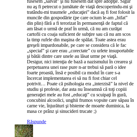
fusesem „salvat” şi nu fusesem dat spre adopţie. Sigur
nu aş fi petrecut o jumătate de viaţă descoperindu-mi şi
tratându-mi traumele „educaţiei” dacă aş fi fost folosit la
muncile din gospodărie (pe care ocium le-am „bifat”
din plin) fără a fi terorizat în permanenţă de faptul că
am lăsat o urmă de praf în urmă, că nu am curăţat
cartofii cu coaja suficient de subţire sau că nu am scos
la timp rufele din maşina de spălat. Toate astea erau
greşeli impardonabile, pe care se considera că le fac
„special” şi care erau „corectate” cu urlete insuportabile
şi bătăi dintre care unele au lăsat urme pe viaţă.
Desigur, nici intenţia de bază a nazismului în crearea şi
perpetuarea unei rase pure n-ar trebui să pară o idee
foarte proastă, însă e posibil ca modul în care s-a
încercat implementarea ei să nu fi fost chiar cel
potrivit… Poate că psihologia era „interzisă” la nivel de
studiu şi profesie, dar asta nu înseamnă că toţi copiii
generaţiei mele au fost „educaţi” cu scuipaţi în gură,
concubini alcoolici, unghii frumos vopsite care săpau în
carne vie, înjurături şi blsteme de moarte duminica, la
masa ce prânz şi sinucideri trucate ;)
Răspunde