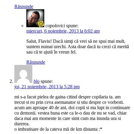
Răspunde
copolovici
spune:
miercuri, 6 noiembrie, 2013 la 6:02 am
Salut, Flaviu! Dacă simţi că vrei să ne spui mai mult,
suntem numai urechi. Asta doar dacă tu crezi că merită
sau că te ajută în vreun fel.
Răspunde
blo
spune:
joi, 21 noiembrie, 2013 la 5:28 pm
mi s-a facut pielea de gaina citind despre copilaria ta. am
trecut si eu prin ceva asemanator si stiu despre ce vorbesti.
acum am aproape 40 de ani, doi copii si ma lupt in continuare
cu demonii. vestea buna este ca le-o dau de nu se vad, chiar
daca mai am momente in care simt cum ma inunda ura si
durerea.
o imbratisare de la cateva mii de km distanta :*