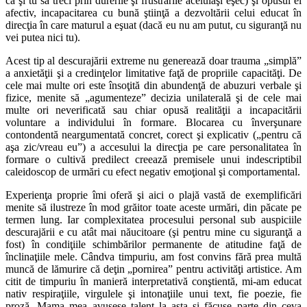
ca şi tu să treci prin durerile şi frustrările aceluiaşi eşec) şi opusul ei
afectiv, incapacitarea cu bună ştiinţă a dezvoltării celui educat în
direcţia în care maturul a eşuat (dacă eu nu am putut, cu siguranţă nu
vei putea nici tu).
Acest tip al descurajării extreme nu generează doar trauma „simplă”
a anxietăţii şi a credinţelor limitative faţă de propriile capacităţi. De
cele mai multe ori este însoţită din abundenţă de abuzuri verbale şi
fizice, menite să „agumenteze” decizia unilaterală şi de cele mai
multe ori neverificată sau chiar opusă realităţii a incapacitării
voluntare a individului în formare. Blocarea cu înverşunare
contondentă neargumentată concret, corect şi explicativ („pentru că
aşa zic/vreau eu”) a accesului la direcţia pe care personalitatea în
formare o cultivă predilect creează premisele unui indescriptibil
caleidoscop de urmări cu efect negativ emoţional şi comportamental.
Experienţa proprie îmi oferă şi aici o plajă vastă de exemplificări
menite să ilustreze în mod grăitor toate aceste urmări, din păcate pe
termen lung. Iar complexitatea procesului personal sub auspiciile
descurajării e cu atât mai năucitoare (şi pentru mine cu siguranţă a
fost) în condiţiile schimbărilor permanente de atitudine faţă de
înclinaţiile mele. Cândva timpuriu, am fost convins fără prea multă
muncă de lămurire că deţin „pornirea” pentru activităţi artistice. Am
citit de timpuriu în manieră interpretativă conştientă, mi-am educat
nativ respiraţiile, virgulele şi intonaţiile unui text, fie poezie, fie
proză. Mama mea avusese talent la asta şi făcuse parte din ceva