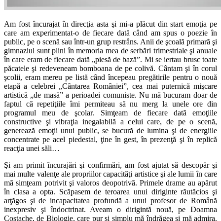
Am fost încurajat în direcţia asta şi mi-a plăcut din start emoţia pe
care am experimentat-o de fiecare dată când am spus o poezie în
public, pe o scenă sau într-un grup restrâns. Anii de şcoală primară şi
gimnaziul sunt plini în memoria mea de serbări trimestriale şi anuale
în care eram de fiecare dată „piesă de bază”. Mi se iertau brusc toate
păcatele şi redeveneam bomboana de pe colivă. Cântam şi în corul
şcolii, eram mereu pe listă când începeau pregătirile pentru o nouă
etapă a celebrei „Cântarea României”, cea mai puternică mişcare
artistică „de masă” a perioadei comuniste. Nu mă bucuram doar de
faptul că repetiţiile îmi permiteau să nu merg la unele ore din
programul meu de şcolar. Simţeam de fiecare dată emoţiile
constructive şi vibraţia inegalabilă a celui care, de pe o scenă,
generează emoţii unui public, se bucură de lumina şi de energiile
concentrate pe acel piedestal, ţine în gest, în prezenţă şi în replică
reacţia unei săli…
Şi am primit încurajări şi confirmări, am fost ajutat să descopăr şi
mai multe valenţe ale propriilor capacităţi artistice şi ale lumii în care
mă simţeam potrivit şi valoros deopotrivă. Primele drame au apărut
în clasa a opta. Scăpasem de teroarea unui diriginte răutăcios şi
arţăgos şi de incapacitatea profundă a unui profesor de Română
inexpresiv şi îndoctrinat. Aveam o dirigintă nouă, pe Doamna
Costache, de Biologie, care pur şi simplu mă îndrăgea şi mă admira.