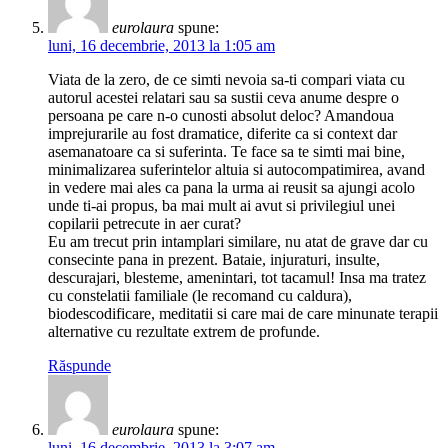
eurolaura
spune:
luni, 16 decembrie, 2013 la 1:05 am
Viata de la zero, de ce simti nevoia sa-ti compari viata cu
autorul acestei relatari sau sa sustii ceva anume despre o
persoana pe care n-o cunosti absolut deloc? Amandoua
imprejurarile au fost dramatice, diferite ca si context dar
asemanatoare ca si suferinta. Te face sa te simti mai bine,
minimalizarea suferintelor altuia si autocompatimirea, avand
in vedere mai ales ca pana la urma ai reusit sa ajungi acolo
unde ti-ai propus, ba mai mult ai avut si privilegiul unei
copilarii petrecute in aer curat?
Eu am trecut prin intamplari similare, nu atat de grave dar cu
consecinte pana in prezent. Bataie, injuraturi, insulte,
descurajari, blesteme, amenintari, tot tacamul! Insa ma tratez
cu constelatii familiale (le recomand cu caldura),
biodescodificare, meditatii si care mai de care minunate terapii
alternative cu rezultate extrem de profunde.
Răspunde
eurolaura
spune:
luni, 16 decembrie, 2013 la 3:07 am