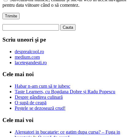
pentru data viitoare când o să comentez.
Scriu uneori şi pe
desprealcool.ro
medium.com
lacetegandesti.ro
Cele mai noi
Habar n-am cum să te iubesc
Taste Learners, cu Bogdana Dobre și Radu Popescu
Despre gândirea culinară
O supă de ceapă
Peștele se dezosează crud!
Cele mai voi
Alergatori in bucatarie: ce gatim dupa cursa? – Fuga in