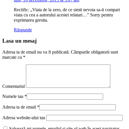
Rectific: „Viata de la zero, de ce simti nevoia sa-ti compari
viata cu cea a autorului acestei relatari…” Sorry pentru
exprimarea gresita.
Răspunde
Lasa un mesaj
Adresa ta de email nu va fi publicată.
Câmpurile obligatorii sunt
marcate cu
*
Comentariul
Numele tau
*
Adresa ta de email
*
Adresa website-ului tau
Salvează-mi numele, emailul și site-ul web în acest navigator