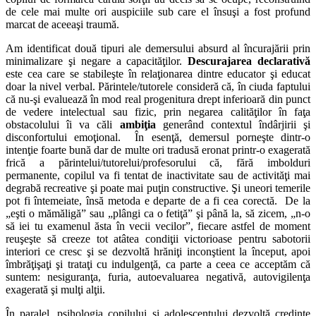
de cele mai multe ori auspiciile sub care el însuşi a fost profund
marcat de aceeaşi traumă.
Am identificat două tipuri ale demersului absurd al încurajării prin
minimalizare şi negare a capacităţilor.
Descurajarea declarativă
este cea care se stabileşte în relaţionarea dintre educator şi educat
doar la nivel verbal. Părintele/tutorele consideră că, în ciuda faptului
că nu-şi evaluează în mod real progenitura drept inferioară din punct
de vedere intelectual sau fizic, prin negarea calităţilor în faţa
obstacolului îi va căli
ambiţia
generând contextul îndârjirii şi
disconfortului emoţional. În esenţă, demersul porneşte dintr-o
intenţie foarte bună dar de multe ori tradusă eronat printr-o exagerată
frică a părintelui/tutorelui/profesorului că, fără imbolduri
permanente, copilul va fi tentat de inactivitate sau de activităţi mai
degrabă recreative şi poate mai puţin constructive. Şi uneori temerile
pot fi întemeiate, însă metoda e departe de a fi cea corectă. De la
„eşti o mămăligă” sau „plângi ca o fetiţă” şi până la, să zicem, „n-o
să iei tu examenul ăsta în vecii vecilor”, fiecare astfel de moment
reuşeşte să creeze tot atâtea condiţii victorioase pentru sabotorii
interiori ce cresc şi se dezvoltă hrăniţi inconştient la început, apoi
îmbrăţişaţi şi trataţi cu indulgenţă, ca parte a ceea ce acceptăm că
suntem: nesiguranţa, furia, autoevaluarea negativă, autovigilenţa
exagerată şi mulţi alţii.
În paralel, psihologia copilului şi adolescentului dezvoltă credinţe