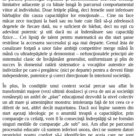
limitative adiacente şi cu bătaie lungă în parcursul comportamental
viitor al individului. Doar fetiţele plâng, deci femeile sunt inferioare
bărbaţilor din cauza capacităţilor lor emoţionale… Cine nu face
măcar zece tracţiuni la bară sau nu bate cuie fără să-şi zdrelească
degetele de fiecare dată, nu e suficient de bărbat, deci nu eşti cu
adevărat puternic şi util dacă nu ai îndemânare sau capacităţi
fizice… Cei lipsiţi de talent pentru matematică au din start şanse
restrânse la accesarea succesului şi aşa mai departe. Genul ăsta de
canalizare forţată a unor false ambiţii competitive merge mână în
mână cu ultradepăşitele şi demonstrat – nefuncţionalele principii ale
sistemului clasic de învăţământ generalist, uniformizant şi plin de
succes în domeniul ratării sistematice a vocaţiilor autentice ale
indivizilor pe care-i pregătesc (nici pe departe) pentru a deveni fiinţe
independente, puternice şi corect direcţionate în interiorul societăţii.
În plus, în condiţiile unui context social precar sau aflat în
transformări majore (vezi ultimii douăzeci şi ceva de ani ai societăţii
româneşti) un astfel de „plan” educaţional dezvoltă la nivel colectiv
un alt mare şi ameninţător monstru: intoleranţa faţă de tot ceea ce e
diferit de noi, altfel decât majoritatea. Dacă noi înşine suntem din
start aşezaţi ideologic pe o anumită treaptă a capacităţilor, prin
comparaţie cu ceilalţi, vom fi în consecinţă îndreptăţiţi să ne formăm
singuri mediile de comparaţie „de sub” noi. Am aflat pe parcursul
procesului educativ că suntem inferiori unora, deci ne suntem datori
propriului nostru confort să-i identificăm pe aceia care ne sunt