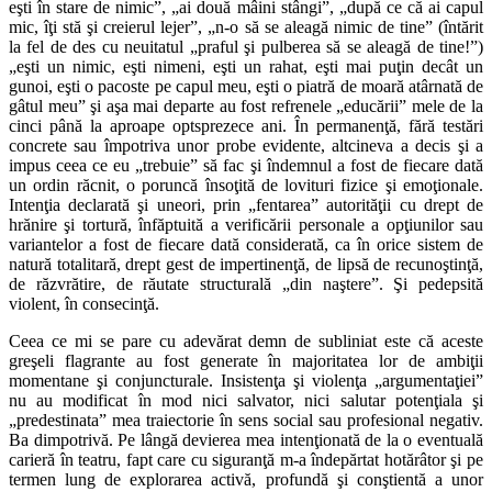
eşti în stare de nimic”, „ai două mâini stângi”, „după ce că ai capul
mic, îţi stă şi creierul lejer”, „n-o să se aleagă nimic de tine” (întărit
la fel de des cu neuitatul „praful şi pulberea să se aleagă de tine!”)
„eşti un nimic, eşti nimeni, eşti un rahat, eşti mai puţin decât un
gunoi, eşti o pacoste pe capul meu, eşti o piatră de moară atârnată de
gâtul meu” şi aşa mai departe au fost refrenele „educării” mele de la
cinci până la aproape optsprezece ani. În permanenţă, fără testări
concrete sau împotriva unor probe evidente, altcineva a decis şi a
impus ceea ce eu „trebuie” să fac şi îndemnul a fost de fiecare dată
un ordin răcnit, o poruncă însoţită de lovituri fizice şi emoţionale.
Intenţia declarată şi uneori, prin „fentarea” autorităţii cu drept de
hrănire şi tortură, înfăptuită a verificării personale a opţiunilor sau
variantelor a fost de fiecare dată considerată, ca în orice sistem de
natură totalitară, drept gest de impertinenţă, de lipsă de recunoştinţă,
de răzvrătire, de răutate structurală „din naştere”. Şi pedepsită
violent, în consecinţă.
Ceea ce mi se pare cu adevărat demn de subliniat este că aceste
greşeli flagrante au fost generate în majoritatea lor de ambiţii
momentane şi conjuncturale. Insistenţa şi violenţa „argumentaţiei”
nu au modificat în mod nici salvator, nici salutar potenţiala şi
„predestinata” mea traiectorie în sens social sau profesional negativ.
Ba dimpotrivă. Pe lângă devierea mea intenţionată de la o eventuală
carieră în teatru, fapt care cu siguranţă m-a îndepărtat hotărâtor şi pe
termen lung de explorarea activă, profundă şi conştientă a unor