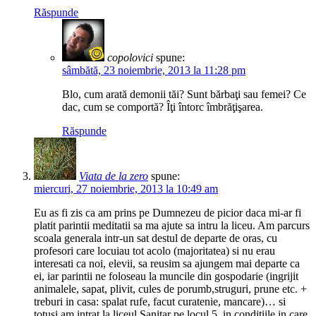
Răspunde
copolovici
spune:
sâmbătă, 23 noiembrie, 2013 la 11:28 pm
Blo, cum arată demonii tăi? Sunt bărbaţi sau femei? Ce
dac, cum se comportă? Îţi întorc îmbrăţişarea.
Răspunde
Viata de la zero
spune:
miercuri, 27 noiembrie, 2013 la 10:49 am
Eu as fi zis ca am prins pe Dumnezeu de picior daca mi-ar fi
platit parintii meditatii sa ma ajute sa intru la liceu. Am parcurs
scoala generala intr-un sat destul de departe de oras, cu
profesori care locuiau tot acolo (majoritatea) si nu erau
interesati ca noi, elevii, sa reusim sa ajungem mai departe ca
ei, iar parintii ne foloseau la muncile din gospodarie (ingrijit
animalele, sapat, plivit, cules de porumb,struguri, prune etc. +
treburi in casa: spalat rufe, facut curatenie, mancare)… si
totusi am intrat la liceul Sanitar pe locul 5, in conditiile in care