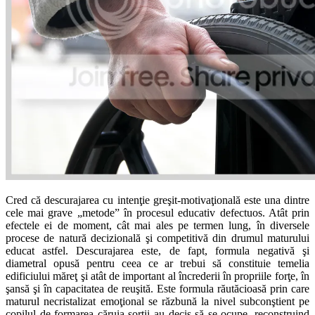
Cred că descurajarea cu intenţie greşit-motivaţională este una dintre
cele mai grave „metode” în procesul educativ defectuos. Atât prin
efectele ei de moment, cât mai ales pe termen lung, în diversele
procese de natură decizională şi competitivă din drumul maturului
educat astfel. Descurajarea este, de fapt, formula negativă şi
diametral opusă pentru ceea ce ar trebui să constituie temelia
edificiului măreţ şi atât de important al încrederii în propriile forţe, în
şansă şi în capacitatea de reuşită. Este formula răutăcioasă prin care
maturul necristalizat emoţional se răzbună la nivel subconştient pe
copilul de formarea căruia sorţii au decis să se ocupe, reconstruind