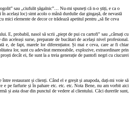
rogolit” sau „ciufulit șăgalnic”… Nu-mi spuneți că n-o știți, e ca o
 în același loc) simt acolo o mână durdulie dar gingașă, de nevastă
tă cu mici elemente de decor ce trădează apetitul pentru „să fie ceva
lui. E, probabil, nasol să scrii „piept de pui cu cartofi” sau „cârnați cu
e din aceleași surse, preparate de bucătari de același nivel profesional.
ă e, de fapt, marele lor diferențiator. Și mai e ceva, care ar fi chiar
tea lor, sunt cu adevărat memorabile, explozive, extraordinare prin
roști decât ei, fie sunt la a treia generație de pantofi negri cu ciucurei
între restaurant și clienți. Când el e greșit și anapoda, dați-mi voie să
e e pe farfurie și în pahare etc. etc. etc. Nota Bene, nu am vorbit aici
rmă și asta doar din punctul de vedere al clientului. Căci durerile sunt,