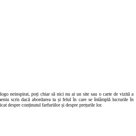
go neinspirat, poți chiar să nici nu ai un site sau o carte de vizită a
iu scris dacă abordarea ta și felul în care se întâmplă lucrurile în
icat despre conținutul farfuriilor și despre prețurile lor.