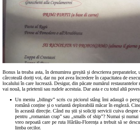
Bonus la treaba asta, în denumirea greșită și descrierea preparatelor, u
cârcoteală doriți voi, dar nu pot avea încredere în capacitatea de exec
localului în care lucrează. Desigur, din păcate numărul restaurantelor r
vai nouă, la prietenii sau rudele acestuia. Dar asta e cu totul altă poves
Un meniu „bilingv” scris cu piciorul stâng îmi adaugă o perspe
română conține și o variantă deplorabilă măcar în engleză. Cinev
în această direcție. Când nu știi și soliciți servicii cuiva despr
pentru „romanian crap” sau „smalls of ship”? Numai și numai pr
vreo nepoată care pe ruta Hârlău-Florența a trebuit să se des
limba orcilor.