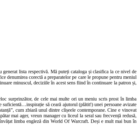
 generat lista respectivă. Mă puteți cataloga și clasifica la ce nivel de
tifice denumirea corectă a preparatelor pe care le propune pentru meniul
nuare minuscul, deciziile în acest sens fiind în continuare la patron și,
loc surprinzător, de cele mai multe ori un meniu scris prost în limba
suficientă…inspirație să ceară ajutorul (plătit!) unei persoane avizate
c distanță”, cum zbiară unul dintre clișeele contemporane. Cine e vinovat
ătar mai ager, vreun manager cu liceul la seral sau frecvență redusă,
 învățat limba engleză din World Of Warcraft. Deși e mult mai bun în