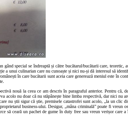
n gând special se îndreaptă și către bucătarul/bucătarii care, teoretic, au
uție a unui culinarian care nu cunoaște și nici nu-și dă interesul să iden
omânești în care bucătarii sunt aceia care generează meniul este în conti
te.
ctivă nouă la ceea ce am descris în paragraful anterior. Pentru că, de
a acolo nu doar că nu stăpânește bine limba respectivă, dar nici nu are 
e care nu știi sigur că știe, premisele catastrofei sunt acolo, „la un cli
oprietarul business-ului. Desigur, „mâna criminală” poate fi vreun osp
curce să ceară un pachet de gume în duty free sau vreun verișor care a