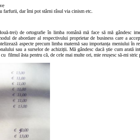
ive
u farfurii, dar îmi pot stârni râsul via cinism etc.
ă-trei) de ortografie în limba română mă face să mă gândesc imedia
odul de abordare al respectivului proprietar de business care a accep
atelizează aspecte precum limba maternă sau importanța meniului în rel
alului sau a surselor de achiziții. Mă gândesc dacă știe cum arată inter
 cu filmul ăsta pentru că, de cele mai multe ori, mie reușesc să-mi stric