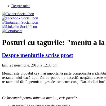
Despre mine
Posturi cu tagurile:
"meniu a la
Despre meniurile scrise prost
luni, 23 noiembrie, 2015 la 12:33 pm
Meniul este probabil cea mai importantă parte componentă a identității
restaurantului dacă tipul tău de public nu necesită neapărat aceste
restaurantul tău îți permit un gest de asemenea curaj. Dar, dacă ai hotărât 
Ce înseamnă pentru mine un meniu „scris prost”:
cu greșeli de editare și/sau de ortografie