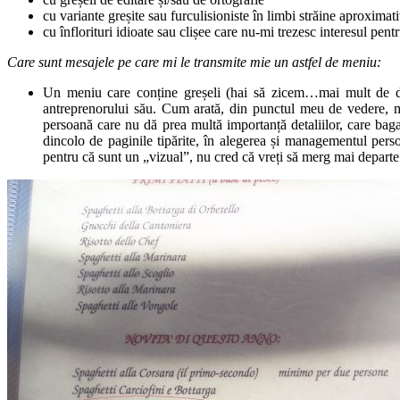
cu variante greșite sau furculisioniste în limbi străine aproximat
cu înflorituri idioate sau clișee care nu-mi trezesc interesul pentr
Care sunt mesajele pe care mi le transmite mie un astfel de meniu:
Un meniu care conține greșeli (hai să zicem…mai mult de dou
antreprenorului său. Cum arată, din punctul meu de vedere, m
persoană care nu dă prea multă importanță detaliilor, care bag
dincolo de paginile tipărite, în alegerea și managementul person
pentru că sunt un „vizual”, nu cred că vreți să merg mai departe