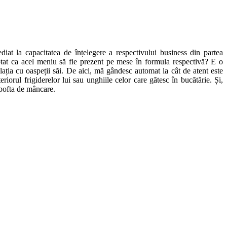
t la capacitatea de înțelegere a respectivului business din partea
tat ca acel meniu să fie prezent pe mese în formula respectivă? E o
ația cu oaspeții săi. De aici, mă gândesc automat la cât de atent este
iorul frigiderelor lui sau unghiile celor care gătesc în bucătărie. Și,
 pofta de mâncare.