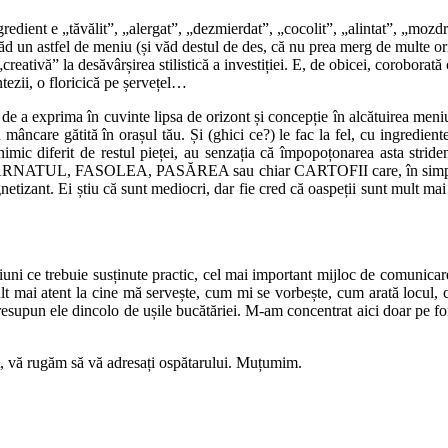
gredient e „tăvălit”, „alergat”, „dezmierdat”, „cocolit”, „alintat”, „mozd
 un astfel de meniu (și văd destul de des, că nu prea merg de multe ori
 „creativă” la desăvârșirea stilistică a investiției. E, de obicei, corobora
tezii, o floricică pe șervețel…
a de a exprima în cuvinte lipsa de orizont și concepție în alcătuirea meniu
mâncare gătită în orașul tău. Și (ghici ce?) le fac la fel, cu ingredient
ic diferit de restul pieței, au senzația că împopoțonarea asta strident
furie CÂRNATUL, FASOLEA, PASĂREA sau chiar CARTOFII care, în simplita
etizant. Ei știu că sunt mediocri, dar fie cred că oaspeții sunt mult mai p
iuni ce trebuie susținute practic, cel mai important mijloc de comunicare 
ult mai atent la cine mă servește, cum mi se vorbește, cum arată locul, c
presupun ele dincolo de ușile bucătăriei. M-am concentrat aici doar pe fo
xt, vă rugăm să vă adresați ospătarului. Muțumim.