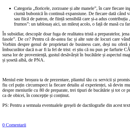
Categoria „floricele, zorzoane și alte manele”, în care fiecare in
ciumă bubonică în continuă expansiune. De fiecare dată când văd
sau fiică de patron, de ființă sensibilă care și-a adus contribuția
frumos”: un tablouaș aici, un mileuț acolo, o față de masă cu fan
În subsidiar, descopăr doar fuga de realitatea tristă a preparatelor, jen
fasole”. De ce? Pentru că de-astea fac și alte sute de locuri care vând 
Vorbim despre genul de proprietari de business care, deși nu oferă nim
îmbucurător dacă n-ar fi la fel de trist: ei știu că nu pun pe far
sursa lor de proveniență, gustul desăvârșit în bucătărie și aspectul magn
și șosetă albă, de PNA.
Meniul este broșura ta de prezentare, pliantul tău cu servicii și promis
fiu cel puțin circumspect la fiecare detaliu al experienței, să devin m
despre meniurile cu 80 de preparate, trei tipuri de bucătărie și tot ce 
ca de obicei, în concepție și conținut.
PS: Pentru a semnala eventualele greșeli de dactilografie din acest te
0 Comentarii