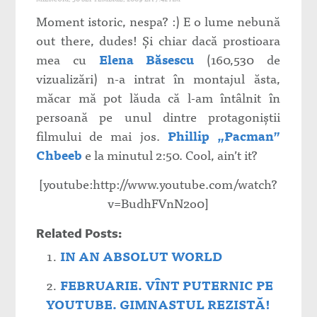
Moment istoric, nespa? :) E o lume nebună
out there, dudes! Şi chiar dacă prostioara
mea cu
Elena Băsescu
(160,530 de
vizualizări) n-a intrat în montajul ăsta,
măcar mă pot lăuda că l-am întâlnit în
persoană pe unul dintre protagoniştii
filmului de mai jos.
Phillip „Pacman”
Chbeeb
e la minutul 2:50. Cool, ain’t it?
[youtube:http://www.youtube.com/watch?
v=BudhFVnN2o0]
Related Posts:
IN AN ABSOLUT WORLD
FEBRUARIE. VÎNT PUTERNIC PE
YOUTUBE. GIMNASTUL REZISTĂ!