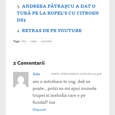
ANDREEA PĂTRAŞCU A DAT O
TURĂ PE LA KOPEL’S CU CITROEN
DS3
RETRAS DE PE YOUTUBE
Tags:
fun
video
youtube
2 Comentarii
Ada
vineri, 18 decembrie, 2009 la 2:51 pm
am o intrebare te rog, dak se
poate…potzi sa-mi spui numele
trupei si melodia care e pe
fundal? ms
Răspunde