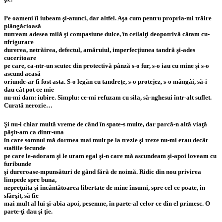
Pe oameni îi iubeam şi-atunci, dar altfel. Aşa cum pentru propria-mi trăire
plângăcioasă
nutream adesea milă şi compasiune dulce, în ceilalţi deopotrivă cătam cu-
nfrigurare
durerea, netrăirea, defectul, amăruiul, imperfecţiunea tandră şi-ades
cuceritoare
pe care, ca-ntr-un scutec din protectivă pânză s-o fur, s-o iau cu mine şi s-o
ascund acasă
oriunde-ar fi fost asta. S-o legăn cu tandreţe, s-o protejez, s-o mângâi, să-i
dau cât pot ce mie
nu-mi dam: iubire. Simplu: ce-mi refuzam cu sila, să-nghesui într-alt suflet.
Curată nerozie…
Şi nu-i chiar multă vreme de când în spate-s multe, dar parcă-n altă viaţă
păşit-am ca dintr-una
în care somnul mă dormea mai mult pe la trezie şi treze nu-mi erau decât
stafiile fecunde
pe care le-adoram şi le uram egal şi-n care mă ascundeam şi-apoi loveam cu
furibunde
şi dureroase-mpunsături de gând fără de noimă. Ridic din nou privirea
limpede spre buna,
nepreţuita şi încântătoarea libertate de mine însumi, spre cel ce poate, în
sfârşit, să fie
mai mult al lui şi-abia apoi, pesemne, în parte-al celor ce din el primesc. O
parte-ţi dau şi ţie.