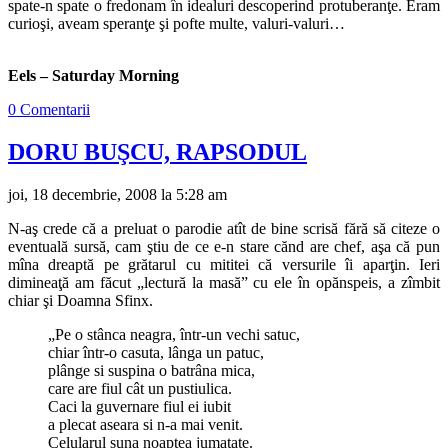
spate-n spate o fredonam în idealuri descoperind protuberanţe. Eram
curioşi, aveam speranţe şi pofte multe, valuri-valuri…
Eels – Saturday Morning
0 Comentarii
DORU BUŞCU, RAPSODUL
joi, 18 decembrie, 2008 la 5:28 am
N-aş crede că a preluat o parodie atît de bine scrisă fără să citeze o
eventuală sursă, cam ştiu de ce e-n stare cănd are chef, aşa că pun
mîna dreaptă pe grătarul cu mititei că versurile îi aparţin. Ieri
dimineaţă am făcut „lectură la masă” cu ele în opănspeis, a zîmbit
chiar şi Doamna Sfinx.
„Pe o stânca neagra, într-un vechi satuc,
chiar într-o casuta, lânga un patuc,
plânge si suspina o batrâna mica,
care are fiul cât un pustiulica.
Caci la guvernare fiul ei iubit
a plecat aseara si n-a mai venit.
Celularul suna noaptea jumatate.