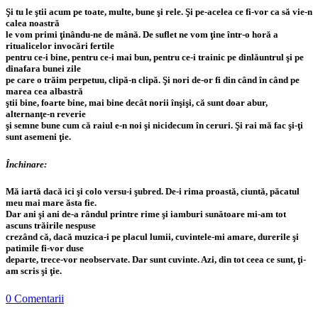
Şi tu le ştii acum pe toate, multe, bune şi rele. Şi pe-acelea ce fi-vor ca să vie-n
calea noastră
le vom primi ţinându-ne de mână. De suflet ne vom ţine într-o horă a
ritualicelor invocări fertile
pentru ce-i bine, pentru ce-i mai bun, pentru ce-i trainic pe dinlăuntrul şi pe
dinafara bunei zile
pe care o trăim perpetuu, clipă-n clipă. Şi nori de-or fi din când în când pe
marea cea albastră
ştii bine, foarte bine, mai bine decât norii înşişi, că sunt doar abur,
alternanţe-n reverie
şi semne bune cum că raiul e-n noi şi nicidecum în ceruri. Şi rai mă fac şi-ţi
sunt asemeni ţie.
Închinare:
Mă iartă dacă ici şi colo versu-i şubred. De-i rima proastă, ciuntă, păcatul
meu mai mare ăsta fie.
Dar ani şi ani de-a rândul printre rime şi iamburi sunătoare mi-am tot
ascuns trăirile nespuse
crezând că, dacă muzica-i pe placul lumii, cuvintele-mi amare, durerile şi
patimile fi-vor duse
departe, trece-vor neobservate. Dar sunt cuvinte. Azi, din tot ceea ce sunt, ţi-
am scris şi ţie.
0 Comentarii