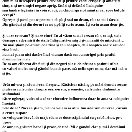
cum m-ai descoperit printre cuvinte şi printre vechi crispări şi amorţite
simţiri şi ne-simţiri negate aprig, lăsări şi delăsări închipuite
sau tandre legănări în voia sorţii, cu chipul spre pământ şi rar spre bolţile
cereşti?
Opreşte-ţi pasul poate pentru-o clipă şi stai un dram, că ora nu-i târzie.
Din gânduri şi din doruri ce nu ţipă îţi scriu acum. Îţi scriu acum doar ţie.
Şi oare ce eram? Şi oare cine? Tu ai văzut sau ai crezut că-s, totuşi, stele
deasupra adormirii de stafie înfăşurată-n măşti şi-n mantii de minciună…
Nu mai ştiam pe-atunci ce-i ziua şi ce-i noaptea, de-i noaptea soare sau de-i
ziua lună,
nu mai ştiam nici dacă-s încă viu sau dacă sunt un strigoi prin praful
drumurilor mele.
De m-am eliberat din furii şi din neguri şi azi de-nfrunt a patimii stihie
cu valuri molcome şi gândul bun de pace, mă-nclin spre mine, dar mă-nclin
şi ţie.
Urât mi-era şi rău mi-era, fireşte… Rătăcitor nătâng pe mări demult secate
pluteam cu fruntea dinspre soare-n sus, a semeţie, cu fruntea dinlăuntru
scufundată
către-ngheţaţi vulcani a căror clocotire bolborosea doar în amara-nchipuire
însetată.
Sete de ce? Nici că ştiam, nici că voiam să aflu. Îmi adoram durerea, căram
o cruce-n spate
cu voluptate bravă, de majordom ce duce stăpânului cu grabă, ritos, pe o
tipsie
de aur, un grăunte banal şi prost, de tină. Mi-e gândul clar şi mi-l destăinui
ţie.