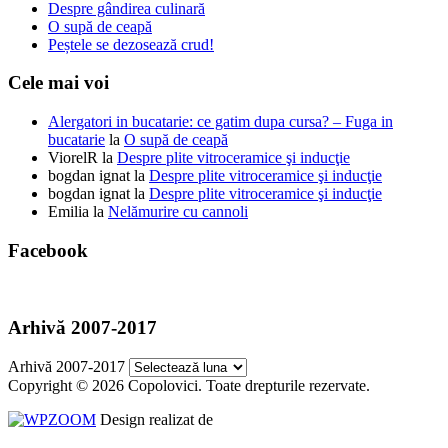
Despre gândirea culinară
O supă de ceapă
Peștele se dezosează crud!
Cele mai voi
Alergatori in bucatarie: ce gatim dupa cursa? – Fuga in
bucatarie
la
O supă de ceapă
ViorelR
la
Despre plite vitroceramice şi inducţie
bogdan ignat
la
Despre plite vitroceramice şi inducţie
bogdan ignat
la
Despre plite vitroceramice şi inducţie
Emilia
la
Nelămurire cu cannoli
Facebook
Arhivă 2007-2017
Arhivă 2007-2017
Copyright © 2026 Copolovici. Toate drepturile rezervate.
Design realizat de