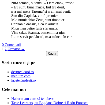
Nu-i semnal, si totusi: – Oare cine-i, frate?
– Eu sunt, buna maica, fiul tau dorit,
n-a mai mers Taromu’ si n-am mai venit.
Sun din Capitala, voi fi premier.
M-a numit chiar Zeus, sunt timonier.
Capi­tan e dânsu’, e ca la armata.
Mica mea ostire fuge sfarâmata.
Vine criza, foamea, oamenii ma-njur.
L-am servit pe dânsu’, m-a mâncat în cur.
0 Comentarii
1
2
Urmator →
Scriu uneori şi pe
desprealcool.ro
medium.com
lacetegandesti.ro
Cele mai noi
Habar n-am cum să te iubesc
Taste Learners, cu Bogdana Dobre și Radu Popescu