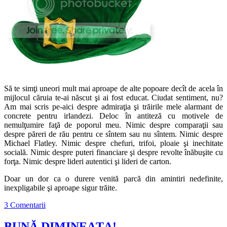
Să te simţi uneori mult mai aproape de alte popoare decît de acela în
mijlocul căruia te-ai născut şi ai fost educat. Ciudat sentiment, nu?
Am mai scris pe-aici despre admiraţia şi trăirile mele alarmant de
concrete pentru irlandezi. Deloc în antiteză cu motivele de
nemulţumire faţă de poporul meu. Nimic despre comparaţii sau
despre păreri de rău pentru ce sîntem sau nu sîntem. Nimic despre
Michael Flatley. Nimic despre chefuri, trifoi, ploaie şi inechitate
socială. Nimic despre puteri financiare şi despre revolte înăbuşite cu
forţa. Nimic despre lideri autentici şi lideri de carton.
Doar un dor ca o durere venită parcă din amintiri nedefinite,
inexpligabile şi aproape sigur trăite.
3 Comentarii
BUNĂ DIMINEAŢA!