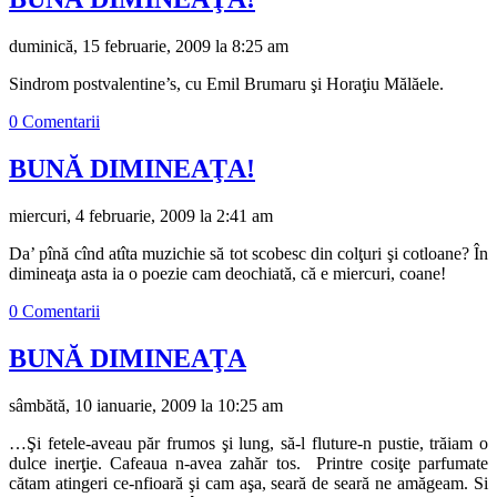
duminică, 15 februarie, 2009 la 8:25 am
Sindrom postvalentine’s, cu Emil Brumaru şi Horaţiu Mălăele.
0 Comentarii
BUNĂ DIMINEAŢA!
miercuri, 4 februarie, 2009 la 2:41 am
Da’ pînă cînd atîta muzichie să tot scobesc din colţuri şi cotloane? În
dimineaţa asta ia o poezie cam deochiată, că e miercuri, coane!
0 Comentarii
BUNĂ DIMINEAŢA
sâmbătă, 10 ianuarie, 2009 la 10:25 am
…Şi fetele-aveau păr frumos şi lung, să-l fluture-n pustie, trăiam o
dulce inerţie. Cafeaua n-avea zahăr tos. Printre cosiţe parfumate
cătam atingeri ce-nfioară şi cam aşa, seară de seară ne amăgeam. Si