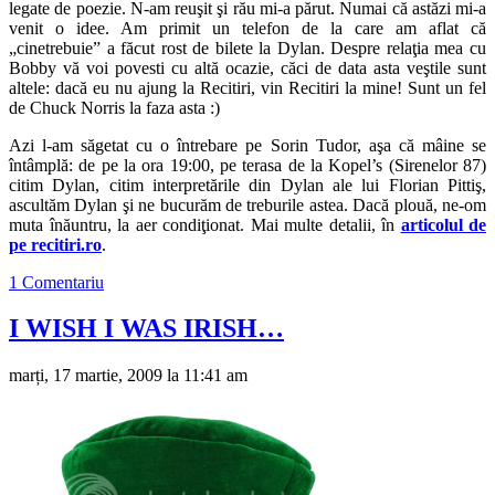
legate de poezie. N-am reuşit şi rău mi-a părut. Numai că astăzi mi-a
venit o idee. Am primit un telefon de la care am aflat că
„cinetrebuie” a făcut rost de bilete la Dylan. Despre relaţia mea cu
Bobby vă voi povesti cu altă ocazie, căci de data asta veştile sunt
altele: dacă eu nu ajung la Recitiri, vin Recitiri la mine! Sunt un fel
de Chuck Norris la faza asta :)
Azi l-am săgetat cu o întrebare pe Sorin Tudor, aşa că mâine se
întâmplă: de pe la ora 19:00, pe terasa de la Kopel’s (Sirenelor 87)
citim Dylan, citim interpretările din Dylan ale lui Florian Pittiş,
ascultăm Dylan şi ne bucurăm de treburile astea. Dacă plouă, ne-om
muta înăuntru, la aer condiţionat. Mai multe detalii, în
articolul de
pe recitiri.ro
.
1 Comentariu
I WISH I WAS IRISH…
marți, 17 martie, 2009 la 11:41 am