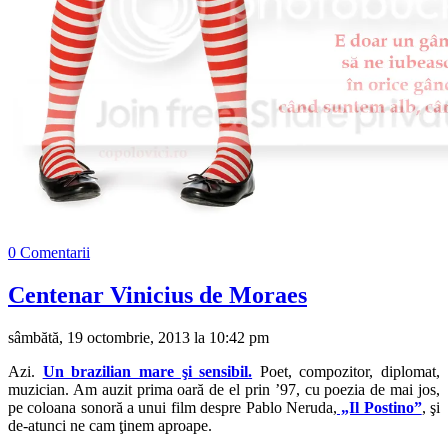
0 Comentarii
Centenar Vinicius de Moraes
sâmbătă, 19 octombrie, 2013 la 10:42 pm
Azi.
Un brazilian mare şi sensibil.
Poet, compozitor, diplomat,
muzician. Am auzit prima oară de el prin ’97, cu poezia de mai jos,
pe coloana sonoră a unui film despre Pablo Neruda,
„Il Postino”
, şi
de-atunci ne cam ţinem aproape.