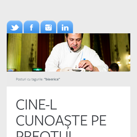
Posturi cu tagurile:
"biserica"
CINE-L
CUNOAŞTE PE
PREOTUL