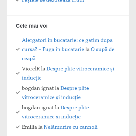
Cele mai voi
Alergatori in bucatarie: ce gatim dupa
cursa? – Fuga in bucatarie
la
O supă de
ceapă
ViorelR
la
Despre plite vitroceramice şi
inducţie
bogdan ignat
la
Despre plite
vitroceramice şi inducţie
bogdan ignat
la
Despre plite
vitroceramice şi inducţie
Emilia
la
Nelămurire cu cannoli