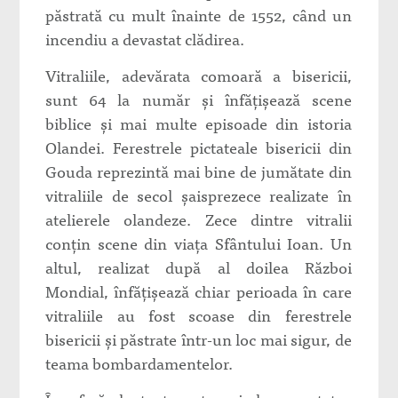
păstrată cu mult înainte de 1552, când un
incendiu a devastat clădirea.
Vitraliile, adevărata comoară a bisericii,
sunt 64 la număr şi înfăţişează scene
biblice şi mai multe episoade din istoria
Olandei. Ferestrele pictateale bisericii din
Gouda reprezintă mai bine de jumătate din
vitraliile de secol şaisprezece realizate în
atelierele olandeze. Zece dintre vitralii
conţin scene din viaţa Sfântului Ioan. Un
altul, realizat după al doilea Război
Mondial, înfăţişează chiar perioada în care
vitraliile au fost scoase din ferestrele
bisericii şi păstrate într-un loc mai sigur, de
teama bombardamentelor.