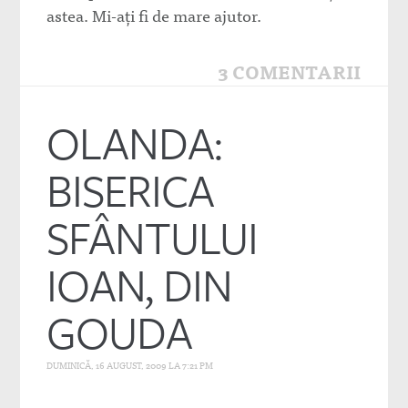
astea. Mi-aţi fi de mare ajutor.
3 COMENTARII
OLANDA:
BISERICA
SFÂNTULUI
IOAN, DIN
GOUDA
DUMINICĂ, 16 AUGUST, 2009 LA 7:21 PM