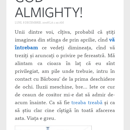
ALMIGHTY!
LUNI, 8 DECEMBRIE, 2008 LA 1:45 AM
Unii dintre voi, cîţiva, probabil că ştiţi
imaginea din stînga de prin aprilie, cînd
vă
întrebam
ce vedeţi dimineaţa, cînd vă
treziţi şi aruncaţi o privire pe fereastră. Mă
alintam ca cioara în laţ că eu sînt
privilegiat, am pile unde trebuie, intru în
contact cu Bărbosu’ de la prima deschidere
de ochi. Iluzii meschine, bre… Iete ce cur
de ceaun de cositor mi-e dat să admir de-
acum înainte. Ca să fie
treaba treabă
şi ca
să ştiu clar cine cîştigă în toată afacerea
asta. Viaţa e greu.