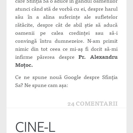
care Sfinţia Sa o aduce în gândul oamenilor
atunci când stă de vorbă cu ei, despre harul
său în a alina suferinţe ale sufletelor
rătăcite, despre cât de abil ştie să aducă
oamenii pe calea credinţei sau să-i
convingă întru dumnezeire. N-am primit
nimic din tot ceea ce mi-aş fi dorit să-mi
infirme părerea despre
Pr. Alexandru
Moţoc.
Ce ne spune nouă Google despre Sfinţia
Sa? Ne spune cam aşa:
24 COMENTARII
CINE-L