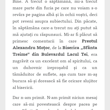
Bine. A trecut o săptămână, mi-a trecut
mare parte din furia pe care nu voiam s-o
revărs pe pagina albă şi în ochii voştri, deci
pot reveni asupra subiectului. Din păcate,
în săptămâna care-a trecut nu aţi putut să
mă ajutaţi cu răspunsuri. Mi-ar fi plăcut să
primesc comentarii în care
Preotul
Alexandru Moţoc
, de la
Biserica „Sfânta
Treime” din Bulevardul Lacul Tei
, era
zugrăvit ca un excelent om al spiritului, ca
un duhovnic ireproşabil şi ca un
tămăduitor de suflete, aşa cum tare m-aş
bucura să-şi dorească să fie oricare slujitor
al bisericii.
Dar n-am primit. N-am primit niciun mesaj
care să-mi povestească despre pacea pe