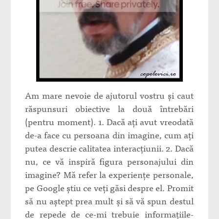
Am mare nevoie de ajutorul vostru şi caut
răspunsuri obiective la două întrebări
(pentru moment). 1. Dacă aţi avut vreodată
de-a face cu persoana din imagine, cum aţi
putea descrie calitatea interacţiunii. 2. Dacă
nu, ce vă inspiră figura personajului din
imagine? Mă refer la experienţe personale,
pe Google ştiu ce veţi găsi despre el. Promit
să nu aştept prea mult şi să vă spun destul
de repede de ce-mi trebuie informaţiile-