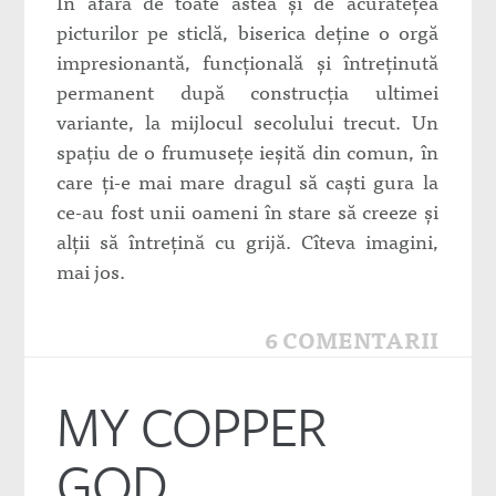
În afară de toate astea şi de acurateţea
picturilor pe sticlă, biserica deţine o orgă
impresionantă, funcţională şi întreţinută
permanent după construcţia ultimei
variante, la mijlocul secolului trecut. Un
spaţiu de o frumuseţe ieşită din comun, în
care ţi-e mai mare dragul să caşti gura la
ce-au fost unii oameni în stare să creeze şi
alţii să întreţină cu grijă. Cîteva imagini,
mai jos.
6 COMENTARII
MY COPPER
GOD