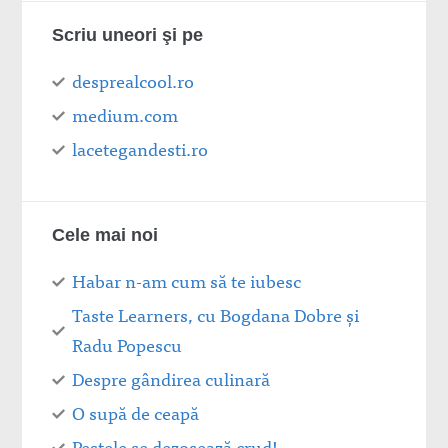
Scriu uneori şi pe
desprealcool.ro
medium.com
lacetegandesti.ro
Cele mai noi
Habar n-am cum să te iubesc
Taste Learners, cu Bogdana Dobre și
Radu Popescu
Despre gândirea culinară
O supă de ceapă
Peștele se dezosează crud!