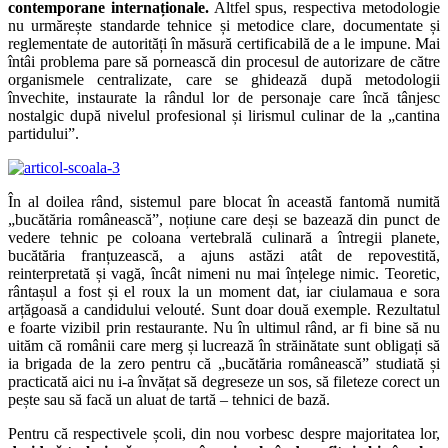
contemporane internaționale.
Altfel spus, respectiva metodologie
nu urmărește standarde tehnice și metodice clare, documentate și
reglementate de autorități în măsură certificabilă de a le impune. Mai
întâi problema pare să pornească din procesul de autorizare de către
organismele centralizate, care se ghidează după metodologii
învechite, instaurate la rândul lor de personaje care încă tânjesc
nostalgic după nivelul profesional și lirismul culinar de la „cantina
partidului”.
În al doilea rând, sistemul pare blocat în această fantomă numită
„bucătăria românească”, noțiune care deși se bazează din punct de
vedere tehnic pe coloana vertebrală culinară a întregii planete,
bucătăria franțuzească, a ajuns astăzi atât de repovestită,
reinterpretată și vagă, încât nimeni nu mai înțelege nimic. Teoretic,
rântașul a fost și el roux la un moment dat, iar ciulamaua e sora
arțăgoasă a candidului velouté. Sunt doar două exemple. Rezultatul
e foarte vizibil prin restaurante. Nu în ultimul rând, ar fi bine să nu
uităm că românii care merg și lucrează în străinătate sunt obligați să
ia brigada de la zero pentru că „bucătăria românească” studiată și
practicată aici nu i-a învățat să degreseze un sos, să fileteze corect un
pește sau să facă un aluat de tartă – tehnici de bază.
Pentru că respectivele școli, din nou vorbesc despre majoritatea lor,