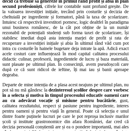
decid că trebuie să genereze în primul rând profit și abia în plan
secund profesioniști
, cifrele lor contabile sunt profund greșite. De
la valoarea investiției inițiale, trecând prin costurile și decizia de
cheltuială pe ingrediente și formatori, până la taxa de școlarizare.
Intuiesc că respectivii investitori pornesc, logic dealtfel în paradigma
unui business românesc, de la cât pot obține de la un număr
rezonabil de potențiali studenți sub forma taxei de școlarizare, își
stabilesc imediat după asta intenția marjei de profit și rata de
recuperare a investiției inițiale și abia în ultimul rând văd cum pot
intra cu costurile în hainele bugetare deja intrate la apă. Adică exact
acele costuri care influențează în mod capital calitatea procesului
didactic culinar, profesorii, ingredientele de lucru și baza materială,
sunt plasate pe ultimul plan. În consecință, avem pseudoșcoli care
după ce că sunt ridicol de ieftine, îți mai iau și banii aproape
degeaba.
Departe de mine intenția de a plasa acest neajuns pe ultimul plan, nu
pot să nu mă gândesc la
dezinteresul școlilor despre care vorbesc
în a selecta și motiva în timpul procesului educativ oameni care
au cu adevărat vocație și misiune pentru bucătărie
, gust,
calitatea rezultatului, respect și pasiune pentru ingrediente, interes
pentru oameni și pentru viață în general. Poate că selecția e unul
dintre foarte puținele lucruri pe care le pot reproșa inclusiv marilor
școli și institute grastronomice din afara României, dar cred că
decizia personală conștientă are și ea o pondere importantă, mai ales