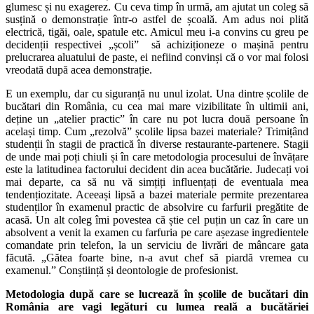
glumesc și nu exagerez. Cu ceva timp în urmă, am ajutat un coleg să
susțină o demonstrație într-o astfel de școală. Am adus noi plită
electrică, tigăi, oale, spatule etc. Amicul meu i-a convins cu greu pe
decidenții respectivei „școli” să achiziționeze o mașină pentru
prelucrarea aluatului de paste, ei nefiind convinși că o vor mai folosi
vreodată după acea demonstrație.
E un exemplu, dar cu siguranță nu unul izolat. Una dintre școlile de
bucătari din România, cu cea mai mare vizibilitate în ultimii ani,
deține un „atelier practic” în care nu pot lucra două persoane în
același timp. Cum „rezolvă” școlile lipsa bazei materiale? Trimițând
studenții în stagii de practică în diverse restaurante-partenere. Stagii
de unde mai poți chiuli și în care metodologia procesului de învățare
este la latitudinea factorului decident din acea bucătărie. Judecați voi
mai departe, ca să nu vă simțiți influențați de eventuala mea
tendențiozitate. Aceeași lipsă a bazei materiale permite prezentarea
studenților în examenul practic de absolvire cu farfurii pregătite de
acasă. Un alt coleg îmi povestea că știe cel puțin un caz în care un
absolvent a venit la examen cu farfuria pe care așezase ingredientele
comandate prin telefon, la un serviciu de livrări de mâncare gata
făcută. „Gătea foarte bine, n-a avut chef să piardă vremea cu
examenul.” Conștiință și deontologie de profesionist.
Metodologia după care se lucrează în școlile de bucătari din
România are vagi legături cu lumea reală a bucătăriei