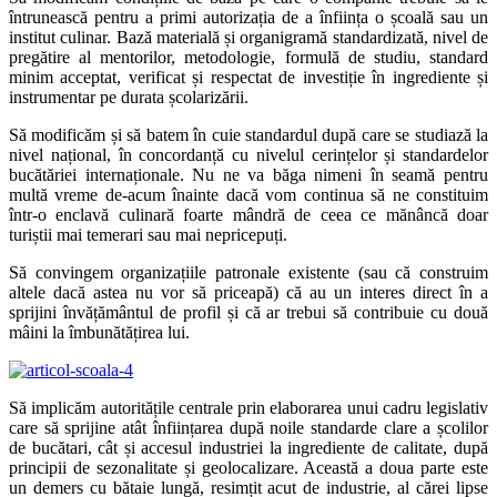
întrunească pentru a primi autorizația de a înființa o școală sau un
institut culinar. Bază materială și organigramă standardizată, nivel de
pregătire al mentorilor, metodologie, formulă de studiu, standard
minim acceptat, verificat și respectat de investiție în ingrediente și
instrumentar pe durata școlarizării.
Să modificăm și să batem în cuie standardul după care se studiază la
nivel național, în concordanță cu nivelul cerințelor și standardelor
bucătăriei internaționale. Nu ne va băga nimeni în seamă pentru
multă vreme de-acum înainte dacă vom continua să ne constituim
într-o enclavă culinară foarte mândră de ceea ce mănâncă doar
turiștii mai temerari sau mai nepricepuți.
Să convingem organizațiile patronale existente (sau că construim
altele dacă astea nu vor să priceapă) că au un interes direct în a
sprijini învățământul de profil și că ar trebui să contribuie cu două
mâini la îmbunătățirea lui.
Să implicăm autoritățile centrale prin elaborarea unui cadru legislativ
care să sprijine atât înființarea după noile standarde clare a școlilor
de bucătari, cât și accesul industriei la ingrediente de calitate, după
principii de sezonalitate și geolocalizare. Această a doua parte este
un demers cu bătaie lungă, resimțit acut de industrie, al cărei lipse