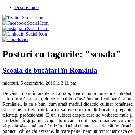
Despre mine
Posturi cu tagurile:
"scoala"
Școala de bucătari în România
miercuri, 5 octombrie, 2016 la 3:11 pm
De când m-am întors de la Londra, foarte multă lume m-a întrebat,
sub o formă sau alta, de ce e mai bun învățământul culinar în afara
României, la ce e bun, cum arată mediul didactic culinar românesc
sau ce ne-ar trebui în țară ca să avem mai mulți bucătari pregătiți,
talentați, profesioniști. E un subiect despre care se vorbește mult și
cu destulă îngrijorare. Angajatorii caută cu disperare oameni cu care
să poată să-și țină bucătăriile în viață și clientela cât de cât împăcată,
publicul cât de cât avizat e, în mare parte, nemulțumit (chiar dacă de