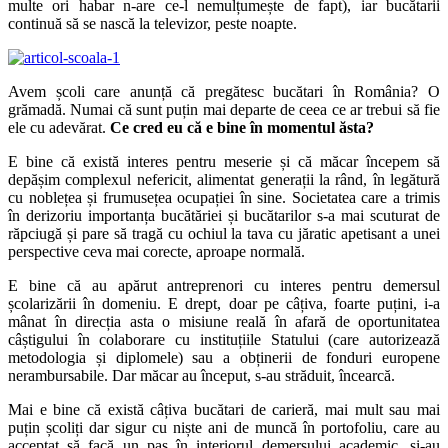
multe ori habar n-are ce-l nemulțumește de fapt), iar bucătarii
continuă să se nască la televizor, peste noapte.
Avem școli care anunță că pregătesc bucătari în România? O
grămadă. Numai că sunt puțin mai departe de ceea ce ar trebui să fie
ele cu adevărat.
Ce cred eu că e bine în momentul ăsta?
E bine că există interes pentru meserie și că măcar începem să
depășim complexul nefericit, alimentat generații la rând, în legătură
cu noblețea și frumusețea ocupației în sine. Societatea care a trimis
în derizoriu importanța bucătăriei și bucătarilor s-a mai scuturat de
răpciugă și pare să tragă cu ochiul la tava cu jăratic apetisant a unei
perspective ceva mai corecte, aproape normală.
E bine că au apărut antreprenori cu interes pentru demersul
școlarizării în domeniu. E drept, doar pe câțiva, foarte puțini, i-a
mânat în direcția asta o misiune reală în afară de oportunitatea
câștigului în colaborare cu instituțiile Statului (care autorizează
metodologia și diplomele) sau a obținerii de fonduri europene
nerambursabile. Dar măcar au început, s-au străduit, încearcă.
Mai e bine că există câțiva bucătari de carieră, mai mult sau mai
puțin școliți dar sigur cu niște ani de muncă în portofoliu, care au
acceptat să facă un pas în interiorul demersului academic, și-au