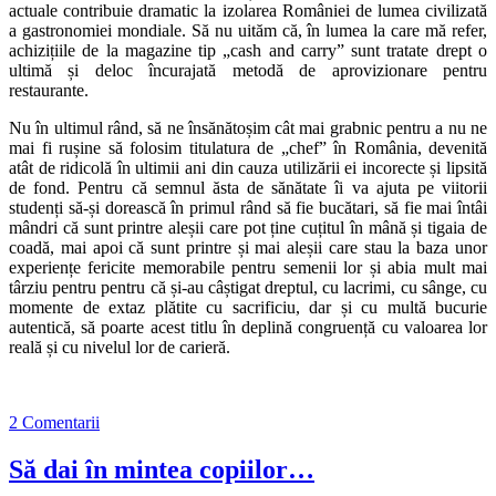
actuale contribuie dramatic la izolarea României de lumea civilizată
a gastronomiei mondiale. Să nu uităm că, în lumea la care mă refer,
achizițiile de la magazine tip „cash and carry” sunt tratate drept o
ultimă și deloc încurajată metodă de aprovizionare pentru
restaurante.
Nu în ultimul rând, să ne însănătoșim cât mai grabnic pentru a nu ne
mai fi rușine să folosim titulatura de „chef” în România, devenită
atât de ridicolă în ultimii ani din cauza utilizării ei incorecte și lipsită
de fond. Pentru că semnul ăsta de sănătate îi va ajuta pe viitorii
studenți să-și dorească în primul rând să fie bucătari, să fie mai întâi
mândri că sunt printre aleșii care pot ține cuțitul în mână și tigaia de
coadă, mai apoi că sunt printre și mai aleșii care stau la baza unor
experiențe fericite memorabile pentru semenii lor și abia mult mai
târziu pentru pentru că și-au câștigat dreptul, cu lacrimi, cu sânge, cu
momente de extaz plătite cu sacrificiu, dar și cu multă bucurie
autentică, să poarte acest titlu în deplină congruență cu valoarea lor
reală și cu nivelul lor de carieră.
2 Comentarii
Să dai în mintea copiilor…