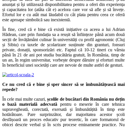
anunțat și își utilizează disponibilitatea pentru a oferi din experiența
și capacitatea lor (atâta cât e) acelora care vor să afle și să învețe.
Efortul lor e cu atât mai lăudabil cu cât plata pentru ceea ce oferă
este aproape simbolică sau inexistentă.
În fine, cred că e bine că există inițiative ca aceea a lui Adrian
Hădean, care prin fundația sa a reușit să înființeze până acum două
secții de învățământ culinar în universități cu profil agronomic (Cluj
și Sibiu) cu taxele de școlarizare susținute din granturi, fonsuri
private, donații, sponsorizări etc. Faptul că 10-12 tineri cu vârsta
până în 21 de ani pot studia bucătăria gratuit, în România, timp de
un an, în regim universitar, vorbește despre dăruire și eforturi multe
în beneficiul unei societăți care are nevoie de multe astfel de gesturi.
Ce nu cred că e bine și sper sincer să se îmbunătățească mai
repede?
În cele mai multe cazuri,
școlile de bucătari din România nu dețin
o bază materială adecvată
pentru o meserie în care tehnica
supravegheată, corectată, exersată și îmbunătățită în timp este
hotărâtoare. Pare surprinzător, dar majoritatea acestor școli
desfășoară un proces educativ pur teoretic, în care formatorul de
obicei descrie verbal și în scris procese eminamente practice. Nu