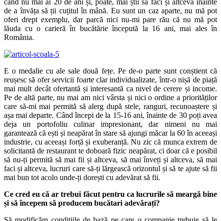
când nu mai ai 20 de ani și, poate, mai știi să faci și altceva înainte
de a învăța să ții cuțitul în mână. Eu sunt un caz aparte, nu mă pot
oferi drept exemplu, dar parcă nici nu-mi pare rău că nu mă pot
lăuda cu o carieră în bucătărie începută la 16 ani, mai ales în
România.
E o medalie cu ale sale două fețe. Pe de-o parte sunt conștient că
reușesc să ofer servicii foarte clar individualizate, într-o nișă de piață
mai mult decât ofertantă și interesantă ca nivel de cerere și income.
Pe de altă parte, nu mai am nici vârsta și nici o ordine a priorităților
care să-mi mai permită să alerg după stele, ranguri, recunoaștere și
așa mai departe. Când începi de la 15-16 ani, înainte de 30 poți avea
deja un portofoliu culinar impresionant, dar nimeni nu mai
garantează că ești și neapărat în stare să ajungi măcar la 60 în aceeași
industrie, cu aceeași forță și exuberanță. Nu zic că munca extrem de
solicitantă de restaurant te doboară fizic neapărat, ci doar că e posibil
să nu-ți permită să mai fii și altceva, să mai înveți și altceva, să mai
faci și altceva, lucruri care să-ți lărgească orizontul și să te ajute să fii
mai bun tot acolo unde-ți dorești cu adevărat să fii.
Ce cred eu că ar trebui făcut pentru ca lucrurile să meargă bine
și să începem să producem bucătari adevărați?
Să modificăm condițiile de bază pe care o companie trebuie să le