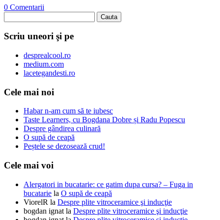
0 Comentarii
Scriu uneori şi pe
desprealcool.ro
medium.com
lacetegandesti.ro
Cele mai noi
Habar n-am cum să te iubesc
Taste Learners, cu Bogdana Dobre și Radu Popescu
Despre gândirea culinară
O supă de ceapă
Peștele se dezosează crud!
Cele mai voi
Alergatori in bucatarie: ce gatim dupa cursa? – Fuga in
bucatarie
la
O supă de ceapă
ViorelR
la
Despre plite vitroceramice şi inducţie
bogdan ignat
la
Despre plite vitroceramice şi inducţie
bogdan ignat
la
Despre plite vitroceramice şi inducţie