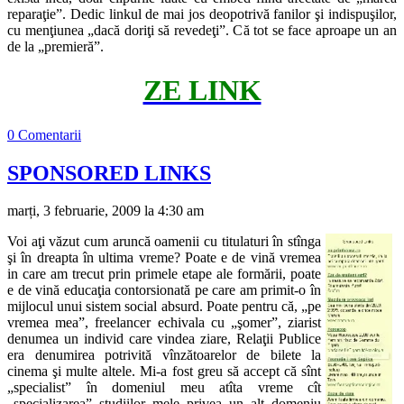
reparaţie”. Dedic linkul de mai jos deopotrivă fanilor şi indispuşilor,
cu menţiunea „dacă doriţi să revedeţi”. Că tot se face aproape un an
de la „premieră”.
ZE LINK
0 Comentarii
SPONSORED LINKS
marți, 3 februarie, 2009 la 4:30 am
Voi aţi văzut cum aruncă oamenii cu titulaturi în stînga
şi în dreapta în ultima vreme? Poate e de vină vremea
in care am trecut prin primele etape ale formării, poate
e de vină educaţia contorsionată pe care am primit-o în
mijlocul unui sistem social absurd. Poate pentru că, „pe
vremea mea”, freelancer echivala cu „şomer”, ziarist
denumea un individ care vindea ziare, Relaţii Publice
era denumirea potrivită vînzătoarelor de bilete la
cinema şi multe altele. Mi-a fost greu să accept că sînt
„specialist” în domeniul meu atîta vreme cît
„specializarea” studiilor mele privea un alt domeniu