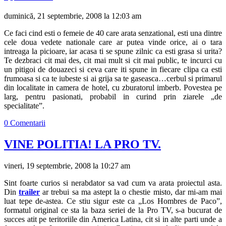
duminică, 21 septembrie, 2008 la 12:03 am
Ce faci cind esti o femeie de 40 care arata senzational, esti una dintre
cele doua vedete nationale care ar putea vinde orice, ai o tara
intreaga la picioare, iar acasa ti se spune zilnic ca esti grasa si urita?
Te dezbraci cit mai des, cit mai mult si cit mai public, te incurci cu
un pitigoi de douazeci si ceva care iti spune in fiecare clipa ca esti
frumoasa si ca te iubeste si ai grija sa te gaseasca…cerbul si primarul
din localitate in camera de hotel, cu zburatorul imberb. Povestea pe
larg, pentru pasionati, probabil in curind prin ziarele „de
specialitate”.
0 Comentarii
VINE POLITIA! LA PRO TV.
vineri, 19 septembrie, 2008 la 10:27 am
Sint foarte curios si nerabdator sa vad cum va arata proiectul asta.
Din
trailer
ar trebui sa ma astept la o chestie misto, dar mi-am mai
luat tepe de-astea. Ce stiu sigur este ca „Los Hombres de Paco”,
formatul original ce sta la baza seriei de la Pro TV, s-a bucurat de
succes atit pe teritoriile din America Latina, cit si in alte parti unde a