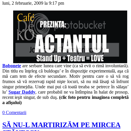
luni, 2 februarie, 2009 la 9:17 pm
Bobonete
are serbare lunea care vine (ca să evit o rimă involuntară).
Din titlu eu înţeleg că buldogu’ e în dispoziţie experimentală, aşa că
mă cam tem de efecte secundare. Motiv pentru care o să vă rog
frumos să vă rezervaţi rapid nişte locuri, să nu mă lăsaţi să înfrunt
singur primejdia. Unde mai pui că toată treaba se petrece în sălaşu’
lu’
Sugar Daddy
, care probabil ne va întîmpina în halat de prosop,
recent ieşit singur, de sub duş.
(clic foto pentru imaginea completă
a afişului)
0 Comentarii
SĂ NU-L MARTIRIZĂM PE MIRCEA