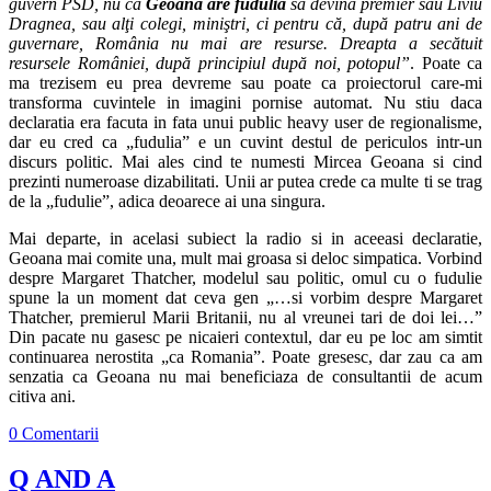
guvern PSD, nu că
Geoană are fudulia
să devină premier sau Liviu
Dragnea, sau alţi colegi, miniştri, ci pentru că, după patru ani de
guvernare, România nu mai are resurse. Dreapta a secătuit
resursele României, după principiul după noi, potopul”
. Poate ca
ma trezisem eu prea devreme sau poate ca proiectorul care-mi
transforma cuvintele in imagini pornise automat. Nu stiu daca
declaratia era facuta in fata unui public heavy user de regionalisme,
dar eu cred ca „fudulia” e un cuvint destul de periculos intr-un
discurs politic. Mai ales cind te numesti Mircea Geoana si cind
prezinti numeroase dizabilitati. Unii ar putea crede ca multe ti se trag
de la „fudulie”, adica deoarece ai una singura.
Mai departe, in acelasi subiect la radio si in aceeasi declaratie,
Geoana mai comite una, mult mai groasa si deloc simpatica. Vorbind
despre Margaret Thatcher, modelul sau politic, omul cu o fudulie
spune la un moment dat ceva gen „…si vorbim despre Margaret
Thatcher, premierul Marii Britanii, nu al vreunei tari de doi lei…”
Din pacate nu gasesc pe nicaieri contextul, dar eu pe loc am simtit
continuarea nerostita „ca Romania”. Poate gresesc, dar zau ca am
senzatia ca Geoana nu mai beneficiaza de consultantii de acum
citiva ani.
0 Comentarii
Q AND A