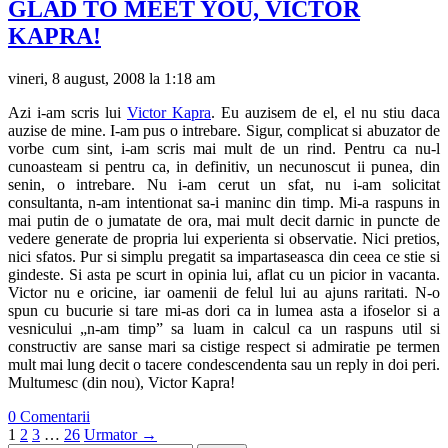
GLAD TO MEET YOU, VICTOR
KAPRA!
vineri, 8 august, 2008 la 1:18 am
Azi i-am scris lui
Victor Kapra
. Eu auzisem de el, el nu stiu daca
auzise de mine. I-am pus o intrebare. Sigur, complicat si abuzator de
vorbe cum sint, i-am scris mai mult de un rind. Pentru ca nu-l
cunoasteam si pentru ca, in definitiv, un necunoscut ii punea, din
senin, o intrebare. Nu i-am cerut un sfat, nu i-am solicitat
consultanta, n-am intentionat sa-i maninc din timp. Mi-a raspuns in
mai putin de o jumatate de ora, mai mult decit darnic in puncte de
vedere generate de propria lui experienta si observatie. Nici pretios,
nici sfatos. Pur si simplu pregatit sa impartaseasca din ceea ce stie si
gindeste. Si asta pe scurt in opinia lui, aflat cu un picior in vacanta.
Victor nu e oricine, iar oamenii de felul lui au ajuns raritati. N-o
spun cu bucurie si tare mi-as dori ca in lumea asta a ifoselor si a
vesnicului „n-am timp” sa luam in calcul ca un raspuns util si
constructiv are sanse mari sa cistige respect si admiratie pe termen
mult mai lung decit o tacere condescendenta sau un reply in doi peri.
Multumesc (din nou), Victor Kapra!
0 Comentarii
1
2
3
…
26
Urmator →