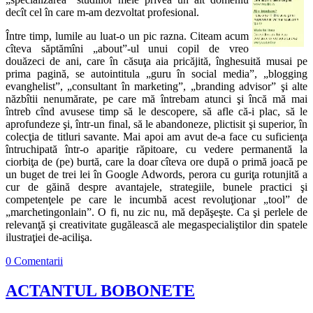
decît cel în care m-am dezvoltat profesional.
Între timp, lumile au luat-o un pic razna. Citeam acum
cîteva săptămîni „about”-ul unui copil de vreo
douăzeci de ani, care în căsuţa aia pricăjită, înghesuită musai pe
prima pagină, se autointitula „guru în social media”, „blogging
evanghelist”, „consultant în marketing”, „branding advisor” şi alte
năzbîtii nenumărate, pe care mă întrebam atunci şi încă mă mai
întreb cînd avusese timp să le descopere, să afle că-i plac, să le
aprofundeze şi, într-un final, să le abandoneze, plictisit şi superior, în
colecţia de titluri savante. Mai apoi am avut de-a face cu suficienţa
întruchipată într-o apariţie răpitoare, cu vedere permanentă la
ciorbiţa de (pe) burtă, care la doar cîteva ore după o primă joacă pe
un buget de trei lei în Google Adwords, perora cu guriţa rotunjită a
cur de găină despre avantajele, strategiile, bunele practici şi
competenţele pe care le incumbă acest revoluţionar „tool” de
„marchetingonlain”. O fi, nu zic nu, mă depăşeşte. Ca şi perlele de
relevanţă şi creativitate gugălească ale megaspecialiştilor din spatele
ilustraţiei de-acilişa.
0 Comentarii
ACTANTUL BOBONETE