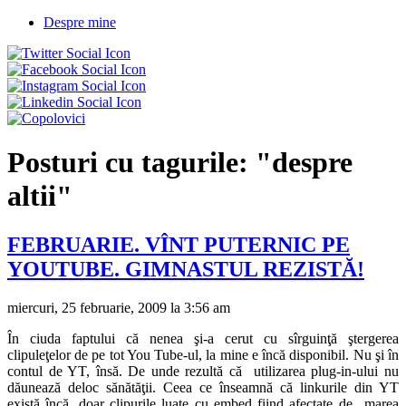
Despre mine
Posturi cu tagurile:
"despre
altii"
FEBRUARIE. VÎNT PUTERNIC PE
YOUTUBE. GIMNASTUL REZISTĂ!
miercuri, 25 februarie, 2009 la 3:56 am
În ciuda faptului că nenea şi-a cerut cu sîrguinţă ştergerea
clipuleţelor de pe tot You Tube-ul, la mine e încă disponibil. Nu şi în
contul de YT, însă. De unde rezultă că utilizarea plug-in-ului nu
dăunează deloc sănătăţii. Ceea ce înseamnă că linkurile din YT
există încă, doar clipurile luate cu embed fiind afectate de „marea