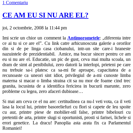
1 Comentariu
CE AM EU SI NU ARE EL?
joi, 2 octombrie, 2008 la 11:44 pm
Imi scrie un chior un comment la
Antimorometele
: „diferenta intre
ce ai tu si ce are el”. Cu link catre arhicunoscuta galerie a ororilor
din si de pe linga casa ciobanului, intr-un site care-i hraneste
nazuintele de prezidentiabil. Amice, ma bucur sincer pentru ce am
eu si nu are el. Educatie, un pic de gust, ceva mai multa scoala, un
dram de simt al penibilului, zero datorii la interlopi, prieteni pe care
nu trebuie sa-i platesc ca sa-mi fie aproape, capacitatea de a
recunoaste ca uneori sint idiot, privilegiul de a-mi cunoste limba
materna si macar o limba straina cit sa nu mor de foame cind trec
granita, iscusinta de a identifica fericirea in bucurii marunte, zero
probleme cu legea, zero afaceri dubioase…
Si mai am ceva ce el nu are: certitudinea ca nu-l veti vota, ca il veti
lasa la locul lui, printre basoreliefuri cu flori si capete de leu spoite
cu aur, printre piese de mobilier-stil false, printre bibelouri cu
pretentii de arta, printre slugi si oportunisti, prosti si farisei, lichele si
erori genetice. La dracu! Panoplia asta arata fix ca Parlamentul
Romaniei!