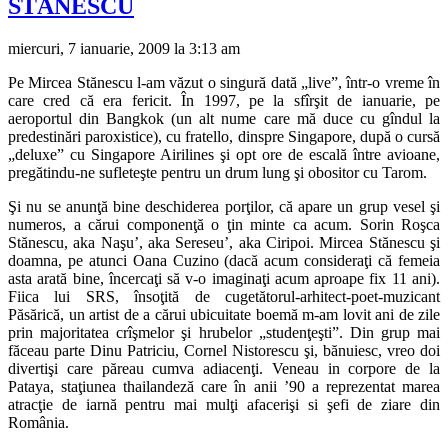
STĂNESCU
miercuri, 7 ianuarie, 2009 la 3:13 am
Pe Mircea Stănescu l-am văzut o singură dată „live”, într-o vreme în
care cred că era fericit. În 1997, pe la sfîrşit de ianuarie, pe
aeroportul din Bangkok (un alt nume care mă duce cu gîndul la
predestinări paroxistice), cu fratello, dinspre Singapore, după o cursă
„deluxe” cu Singapore Airilines şi opt ore de escală între avioane,
pregătindu-ne sufleteşte pentru un drum lung şi obositor cu Tarom.
Şi nu se anunţă bine deschiderea porţilor, că apare un grup vesel şi
numeros, a cărui componenţă o ţin minte ca acum. Sorin Roşca
Stănescu, aka Naşu’, aka Sereseu’, aka Ciripoi. Mircea Stănescu şi
doamna, pe atunci Oana Cuzino (dacă acum consideraţi că femeia
asta arată bine, încercaţi să v-o imaginaţi acum aproape fix 11 ani).
Fiica lui SRS, însoţită de cugetătorul-arhitect-poet-muzicant
Păsărică, un artist de a cărui ubicuitate boemă m-am lovit ani de zile
prin majoritatea crîşmelor şi hrubelor „studenţeşti”. Din grup mai
făceau parte Dinu Patriciu, Cornel Nistorescu şi, bănuiesc, vreo doi
divertişi care păreau cumva adiacenţi. Veneau in corpore de la
Pataya, staţiunea thailandeză care în anii ’90 a reprezentat marea
atracţie de iarnă pentru mai mulţi afacerişi si şefi de ziare din
România.