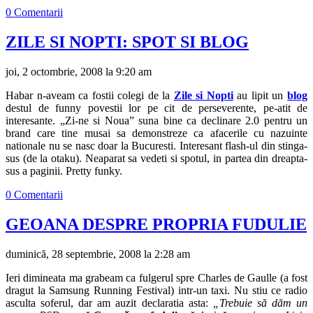
0 Comentarii
ZILE SI NOPTI: SPOT SI BLOG
joi, 2 octombrie, 2008 la 9:20 am
Habar n-aveam ca fostii colegi de la
Zile si Nopti
au lipit un
blog
destul de funny povestii lor pe cit de perseverente, pe-atit de
interesante. „Zi-ne si Noua” suna bine ca declinare 2.0 pentru un
brand care tine musai sa demonstreze ca afacerile cu nazuinte
nationale nu se nasc doar la Bucuresti. Interesant flash-ul din stinga-
sus (de la otaku). Neaparat sa vedeti si spotul, in partea din dreapta-
sus a paginii. Pretty funky.
0 Comentarii
GEOANA DESPRE PROPRIA FUDULIE
duminică, 28 septembrie, 2008 la 2:28 am
Ieri dimineata ma grabeam ca fulgerul spre Charles de Gaulle (a fost
dragut la Samsung Running Festival) intr-un taxi. Nu stiu ce radio
asculta soferul, dar am auzit declaratia asta:
„Trebuie să dăm un