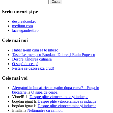
Scriu uneori şi pe
desprealcool.ro
medium.com
lacetegandesti.ro
Cele mai noi
Habar n-am cum să te iubesc
Taste Learners, cu Bogdana Dobre și Radu Popescu
Despre gândirea culinară
O supă de ceapă
Peștele se dezosează crud!
Cele mai voi
Alergatori in bucatarie: ce gatim dupa cursa? – Fuga in
bucatarie
la
O supă de ceapă
ViorelR
la
Despre plite vitroceramice şi inducţie
bogdan ignat
la
Despre plite vitroceramice şi inducţie
bogdan ignat
la
Despre plite vitroceramice şi inducţie
Emilia
la
Nelămurire cu cannoli