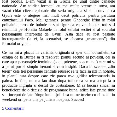
fost produs. L-am vazut si in Grecia pe unul dintre canalele
nationale. Am studiat formatul cu mai multa vreme in urma, am
vazut chiar citeva episoade din seria originala si sint convins ca
Gyuri este o alegere mai mult decit potrivita pentru partitura
entuziastului Paco. Mai garantez pentru Gheorghe Ifrim in rolul
politaiului prost de bubuie si sint sigur ca va veti bucura toti sa-l
reintilniti pe Horatiu Malaele in rolul sefului sectiei si al socrului
personajului interpretat de Gyuri. Asta daca au fost pastrate
increngaturile (la ei, la scenaristi, se cheama „treatments”) din
formatul original.
Ce nu mi-a placut in varianta originala si sper din tot sufletul ca
echipa de la Buftea sa fi rezolvat: planul secund al povestii, cel in
care apar personajele feminine (sotii, prietene, soacre etc.) care mi s-
a parut pur si simplu trenant si cam insipid. Daca in scenele „din
teren” cele trei personaje centrale reusesc sa te faca sa rizi in hohote,
in planul asta despre care zic parca m-a gidilat telecomanda in
palma. In fine, nu ma iau doar dupa trailer ca sa ma astept la o
productie ingrijita si destul de costisitoare. M-as bucura sincer sa
beneficieze de o decizie de programare buna, adica late prime time
sau inceput de late fringe luni – joi si sa nu ne trezim cu el izolat in
weekend ori pe la uns’pe jumate noaptea. Succes!
5 Comentarii