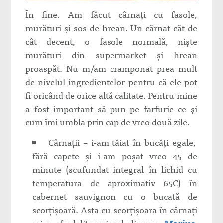
În fine. Am făcut cârnați cu fasole,
murături și sos de hrean. Un cârnat cât de
cât decent, o fasole normală, niște
murături din supermarket și hrean
proaspăt. Nu m/am cramponat prea mult
de nivelul ingredientelor pentru că ele pot
fi oricând de orice altă calitate. Pentru mine
a fost important să pun pe farfurie ce și
cum îmi umbla prin cap de vreo două zile.
Cârnații – i-am tăiat în bucăți egale,
fără capete și i-am poșat vreo 45 de
minute (scufundat integral în lichid cu
temperatura de aproximativ 65C) în
cabernet sauvignon cu o bucată de
scorțișoară. Asta cu scorțișoara în cârnați
mi-a sfredelit creierul dinspre
Marius
,