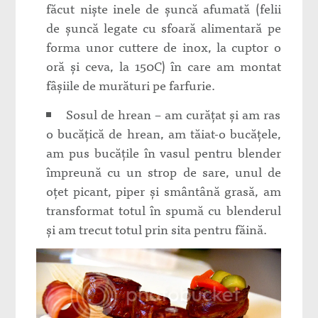
făcut niște inele de șuncă afumată (felii
de șuncă legate cu sfoară alimentară pe
forma unor cuttere de inox, la cuptor o
oră și ceva, la 150C) în care am montat
fâșiile de murături pe farfurie.
Sosul de hrean – am curățat și am ras
o bucățică de hrean, am tăiat-o bucățele,
am pus bucățile în vasul pentru blender
împreună cu un strop de sare, unul de
oțet picant, piper și smântână grasă, am
transformat totul în spumă cu blenderul
și am trecut totul prin sita pentru făină.