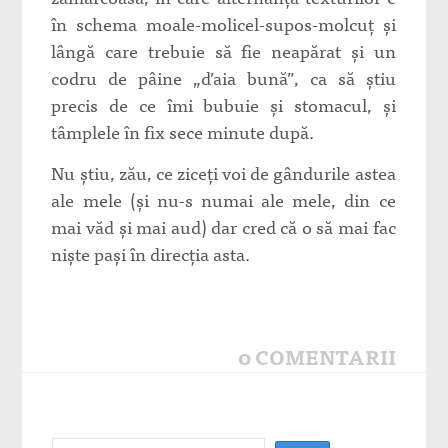
în schema moale-molicel-supos-molcuț și
lângă care trebuie să fie neapărat și un
codru de pâine „d’aia bună”, ca să știu
precis de ce îmi bubuie și stomacul, și
tâmplele în fix sece minute după.
Nu știu, zău, ce ziceți voi de gândurile astea
ale mele (și nu-s numai ale mele, din ce
mai văd și mai aud) dar cred că o să mai fac
niște pași în direcția asta.
0 COMENTARII