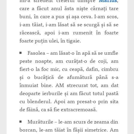
care a făcut anul ăsta niște cârnați tare
buni, în care a pus și așa ceva. I-am scos,
i-am tăiat, i-am lăsat să se scurgă și să se
răcească, apoi i-am rumenit în foarte
foarte puțin ulei, în tigaie.
Fasolea – am lăsat-o în apă să se umfle
peste noapte, am curățat-o de coji, am
fiert-o la foc mic, cu ceapă, dafin, cimbru
și o bucățică de afumătură până s-a
înmuiat bine. AM strecurat tot, am dat
deoparte ierburile și am făcut totul pastă
cu blenderul. Apoi am presat-o prin sita
de făină, ca să fie extracremoasă.
Murăturile – le-am scurs de zeama din
borcan, le-am tăiat în fâșii simetrice. Am