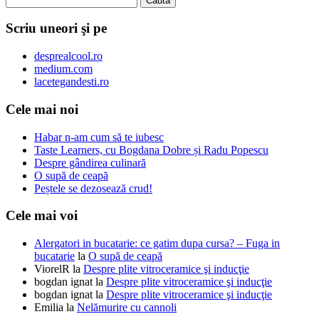
Scriu uneori şi pe
desprealcool.ro
medium.com
lacetegandesti.ro
Cele mai noi
Habar n-am cum să te iubesc
Taste Learners, cu Bogdana Dobre și Radu Popescu
Despre gândirea culinară
O supă de ceapă
Peștele se dezosează crud!
Cele mai voi
Alergatori in bucatarie: ce gatim dupa cursa? – Fuga in
bucatarie
la
O supă de ceapă
ViorelR
la
Despre plite vitroceramice şi inducţie
bogdan ignat
la
Despre plite vitroceramice şi inducţie
bogdan ignat
la
Despre plite vitroceramice şi inducţie
Emilia
la
Nelămurire cu cannoli