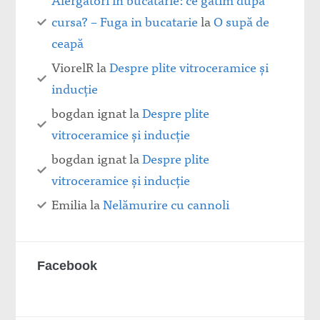
cursa? – Fuga in bucatarie
la
O supă de
ceapă
ViorelR
la
Despre plite vitroceramice şi
inducţie
bogdan ignat
la
Despre plite
vitroceramice şi inducţie
bogdan ignat
la
Despre plite
vitroceramice şi inducţie
Emilia
la
Nelămurire cu cannoli
Facebook