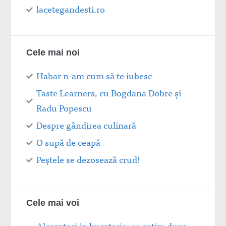
lacetegandesti.ro
Cele mai noi
Habar n-am cum să te iubesc
Taste Learners, cu Bogdana Dobre și
Radu Popescu
Despre gândirea culinară
O supă de ceapă
Peștele se dezosează crud!
Cele mai voi
Alergatori in bucatarie: ce gatim dupa