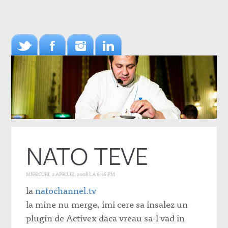
NATO TEVE
MIERCURI, 2 APRILIE, 2008 LA 6:16 PM
la
natochannel.tv
la mine nu merge, imi cere sa insalez un
plugin de Activex daca vreau sa-l vad in